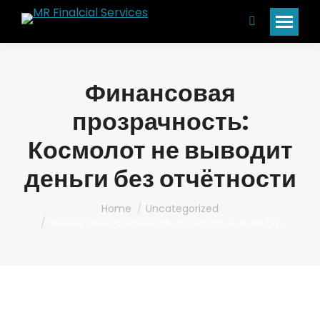
Search:
Финансовая
прозрачность:
Космолот не выводит
деньги без отчётности
You are here:
Home
Uncategorized
Финансовая прозрачность: Космолот не выводит…