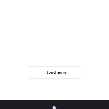
Pocket Option Официальный
сайт платформы для торговли –
Бинарные Опционы.3508 (2)
Blog
Read article
Load more