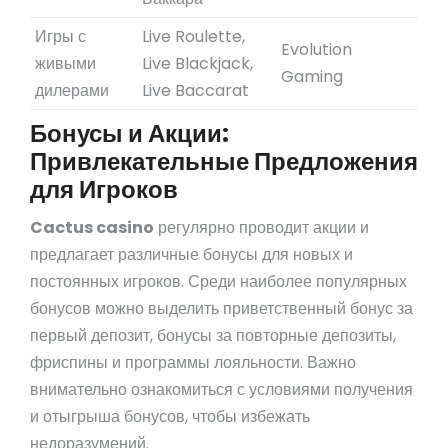
Игры с
Live Roulette,
Evolution
живыми
Live Blackjack,
Gaming
дилерами
Live Baccarat
Бонусы и Акции:
Привлекательные Предложения
для Игроков
Cactus casino
регулярно проводит акции и
предлагает различные бонусы для новых и
постоянных игроков. Среди наиболее популярных
бонусов можно выделить приветственный бонус за
первый депозит, бонусы за повторные депозиты,
фриспины и программы лояльности. Важно
внимательно ознакомиться с условиями получения
и отыгрыша бонусов, чтобы избежать
недоразумений.