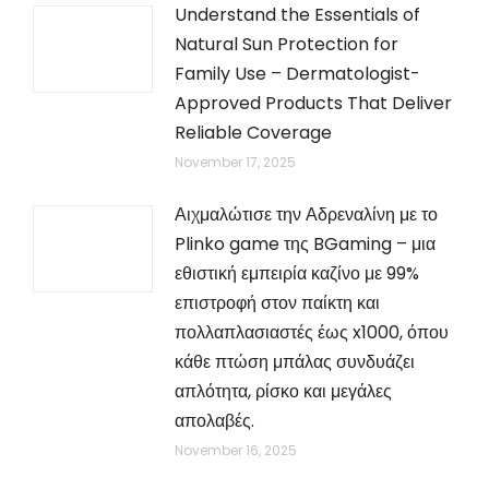
Understand the Essentials of
Natural Sun Protection for
Family Use – Dermatologist-
Approved Products That Deliver
Reliable Coverage
November 17, 2025
Αιχμαλώτισε την Αδρεναλίνη με το
Plinko game της BGaming – μια
εθιστική εμπειρία καζίνο με 99%
επιστροφή στον παίκτη και
πολλαπλασιαστές έως x1000, όπου
κάθε πτώση μπάλας συνδυάζει
απλότητα, ρίσκο και μεγάλες
απολαβές.
November 16, 2025