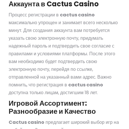
Аккаунта в Cactus Casino
Процесс регистрации в
cactus casino
максимально упрощен и занимает всего несколько
минут. Для создания аккаунта вам потребуется
указать свою электронную почту, придумать
надежный пароль и подтвердить свое согласие с
правилами и условиями платформы. После этого
вам необходимо будет подтвердить свою
электронную почту, перейдя по ссылке,
отправленной на указанный вами адрес. Важно
помнить, что регистрация в
cactus casino
доступна только лицам, достигшим 18 лет.
Игровой Ассортимент:
Разнообразие и Качество
Cactus casino
предлагает широкий выбор игр на