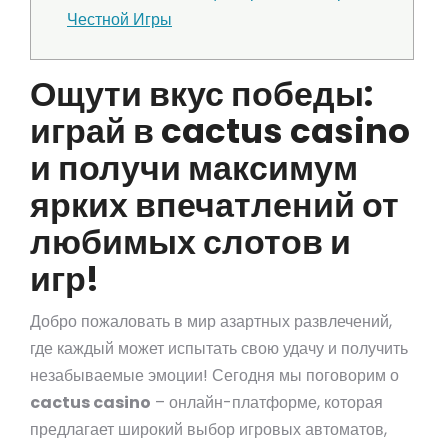
Честной Игры
Ощути вкус победы:
играй в cactus casino
и получи максимум
ярких впечатлений от
любимых слотов и
игр!
Добро пожаловать в мир азартных развлечений,
где каждый может испытать свою удачу и получить
незабываемые эмоции! Сегодня мы поговорим о
cactus casino
– онлайн-платформе, которая
предлагает широкий выбор игровых автоматов,