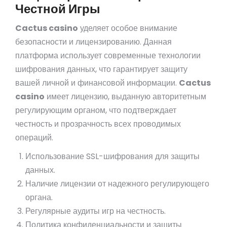
Честной Игры
Cactus casino
уделяет особое внимание
безопасности и лицензированию. Данная
платформа использует современные технологии
шифрования данных, что гарантирует защиту
вашей личной и финансовой информации.
Cactus
casino
имеет лицензию, выданную авторитетным
регулирующим органом, что подтверждает
честность и прозрачность всех проводимых
операций.
Использование SSL-шифрования для защиты
данных.
Наличие лицензии от надежного регулирующего
органа.
Регулярные аудиты игр на честность.
Политика конфиденциальности и защиты