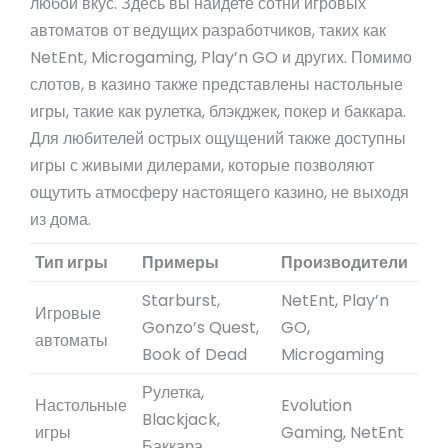
любой вкус. Здесь вы найдете сотни игровых
автоматов от ведущих разработчиков, таких как
NetEnt, Microgaming, Play’n GO и других. Помимо
слотов, в казино также представлены настольные
игры, такие как рулетка, блэкджек, покер и баккара.
Для любителей острых ощущений также доступны
игры с живыми дилерами, которые позволяют
ощутить атмосферу настоящего казино, не выходя
из дома.
Тип игры
Примеры
Производители
Starburst,
NetEnt, Play’n
Игровые
Gonzo’s Quest,
GO,
автоматы
Book of Dead
Microgaming
Рулетка,
Настольные
Evolution
Blackjack,
игры
Gaming, NetEnt
Баккара