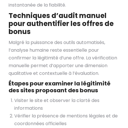
instantanée de la fiabilité.
Techniques d’audit manuel
pour authentifier les offres de
bonus
Malgré la puissance des outils automatisés,
l’analyse humaine reste essentielle pour
confirmer la légitimité d’une offre. La vérification
manuelle permet d’apporter une dimension
qualitative et contextuelle à l’évaluation.
Étapes pour examiner la légitimité
des sites proposant des bonus
Visiter le site et observer la clarté des
informations
Vérifier la présence de mentions légales et de
coordonnées officielles