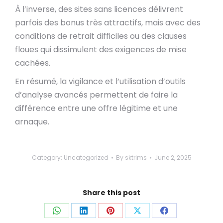
À l’inverse, des sites sans licences délivrent
parfois des bonus très attractifs, mais avec des
conditions de retrait difficiles ou des clauses
floues qui dissimulent des exigences de mise
cachées.
En résumé, la vigilance et l’utilisation d’outils
d’analyse avancés permettent de faire la
différence entre une offre légitime et une
arnaque.
Category:
Uncategorized
By
sktrims
June 2, 2025
Share this post
Share
Share
Share
Share
Share