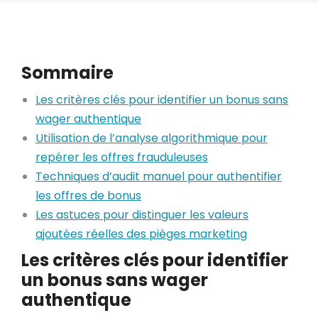
Sommaire
Les critères clés pour identifier un bonus sans
wager authentique
Utilisation de l’analyse algorithmique pour
repérer les offres frauduleuses
Techniques d’audit manuel pour authentifier
les offres de bonus
Les astuces pour distinguer les valeurs
ajoutées réelles des pièges marketing
Les critères clés pour identifier
un bonus sans wager
authentique