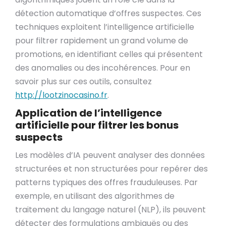
détection automatique d’offres suspectes. Ces
techniques exploitent l’intelligence artificielle
pour filtrer rapidement un grand volume de
promotions, en identifiant celles qui présentent
des anomalies ou des incohérences. Pour en
savoir plus sur ces outils, consultez
http://lootzinocasino.fr
.
Application de l’intelligence
artificielle pour filtrer les bonus
suspects
Les modèles d’IA peuvent analyser des données
structurées et non structurées pour repérer des
patterns typiques des offres frauduleuses. Par
exemple, en utilisant des algorithmes de
traitement du langage naturel (NLP), ils peuvent
détecter des formulations ambiguës ou des