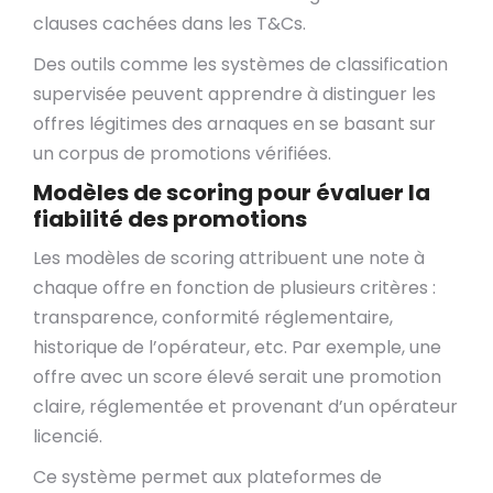
clauses cachées dans les T&Cs.
Des outils comme les systèmes de classification
supervisée peuvent apprendre à distinguer les
offres légitimes des arnaques en se basant sur
un corpus de promotions vérifiées.
Modèles de scoring pour évaluer la
fiabilité des promotions
Les modèles de scoring attribuent une note à
chaque offre en fonction de plusieurs critères :
transparence, conformité réglementaire,
historique de l’opérateur, etc. Par exemple, une
offre avec un score élevé serait une promotion
claire, réglementée et provenant d’un opérateur
licencié.
Ce système permet aux plateformes de