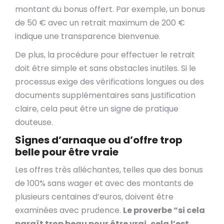
montant du bonus offert. Par exemple, un bonus
de 50 € avec un retrait maximum de 200 €
indique une transparence bienvenue.
De plus, la procédure pour effectuer le retrait
doit être simple et sans obstacles inutiles. Si le
processus exige des vérifications longues ou des
documents supplémentaires sans justification
claire, cela peut être un signe de pratique
douteuse.
Signes d’arnaque ou d’offre trop
belle pour être vraie
Les offres très alléchantes, telles que des bonus
de 100% sans wager et avec des montants de
plusieurs centaines d’euros, doivent être
examinées avec prudence.
Le proverbe “si cela
paraît trop beau pour être vrai, cela l’est