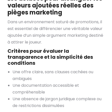
valeurs ajoutées réelles des
pièges marketing
Dans un environnement saturé de promotions, il
est essentiel de différencier une véritable valeur
ajoutée d’un simple argument marketing destiné
à attirer le joueur.
Critères pour évaluer la
transparence et la simplicité des
conditions
Une offre claire, sans clauses cachées ou
ambiguës
Une documentation accessible et
compréhensible
Une absence de jargon juridique complexe ou
de restrictions dissimulées