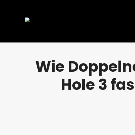
Wie Doppelnat
Hole 3 fa