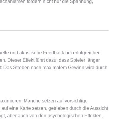
 Mechanismen fördern nicht nur die Spannung,
suelle und akustische Feedback bei erfolgreichen
. Dieser Effekt führt dazu, dass Spieler länger
scht: Das Streben nach maximalem Gewinn wird durch
maximieren. Manche setzen auf vorsichtige
 auf eine Karte setzen, getrieben durch die Aussicht
ägt, aber auch von den psychologischen Effekten,