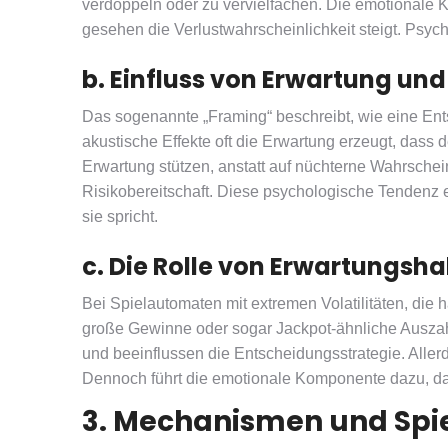
verdoppeln oder zu vervielfachen. Die emotionale 
gesehen die Verlustwahrscheinlichkeit steigt. Psycho
b. Einfluss von Erwartung un
Das sogenannte „Framing“ beschreibt, wie eine Ents
akustische Effekte oft die Erwartung erzeugt, dass d
Erwartung stützen, anstatt auf nüchterne Wahrschein
Risikobereitschaft. Diese psychologische Tendenz
sie spricht.
c. Die Rolle von Erwartungsha
Bei Spielautomaten mit extremen Volatilitäten, die
große Gewinne oder sogar Jackpot-ähnliche Auszahl
und beeinflussen die Entscheidungsstrategie. Allerd
Dennoch führt die emotionale Komponente dazu, da
3. Mechanismen und Spie