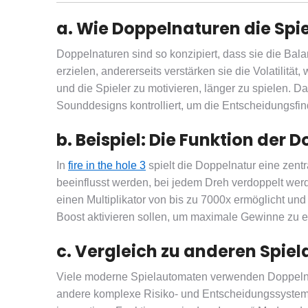
a. Wie Doppelnaturen die Spi
Doppelnaturen sind so konzipiert, dass sie die Bal
erzielen, andererseits verstärken sie die Volatili
und die Spieler zu motivieren, länger zu spielen. 
Sounddesigns kontrolliert, um die Entscheidungsfi
b. Beispiel: Die Funktion der D
In
fire in the hole 3
spielt die Doppelnatur eine zent
beeinflusst werden, bei jedem Dreh verdoppelt we
einen Multiplikator von bis zu 7000x ermöglicht und 
Boost aktivieren sollen, um maximale Gewinne zu e
c. Vergleich zu anderen Spi
Viele moderne Spielautomaten verwenden Doppelnatu
andere komplexe Risiko- und Entscheidungssysteme,