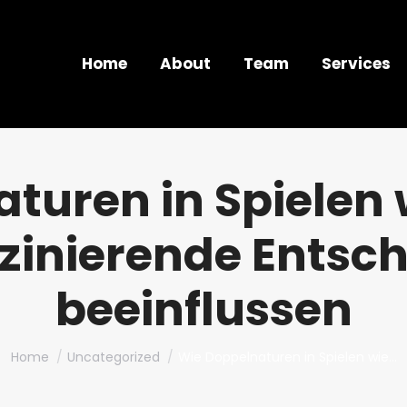
Home
About
Team
Services
uren in Spielen w
szinierende Ents
beeinflussen
You are here:
Home
Uncategorized
Wie Doppelnaturen in Spielen wie…