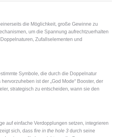
 einerseits die Möglichkeit, große Gewinne zu
e Mechanismen, um die Spannung aufrechtzuerhalten
on Doppelnaturen, Zufallselementen und
bestimmte Symbole, die durch die Doppelnatur
 hervorzuheben ist der „God Mode“ Booster, der
ieler, strategisch zu entscheiden, wann sie den
e auf einfache Verdopplungen setzen, integrieren
zeigt sich, dass
fire in the hole 3
durch seine