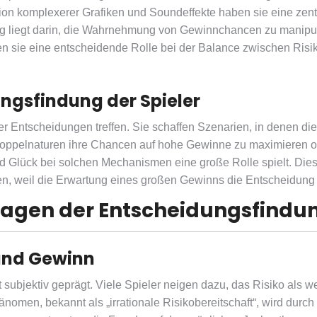
ion komplexerer Grafiken und Soundeffekte haben sie eine zent
 liegt darin, die Wahrnehmung von Gewinnchancen zu manipuli
len sie eine entscheidende Rolle bei der Balance zwischen Ris
ungsfindung der Spieler
 Entscheidungen treffen. Sie schaffen Szenarien, in denen die
r Doppelnaturen ihre Chancen auf hohe Gewinne zu maximieren o
ück bei solchen Mechanismen eine große Rolle spielt. Dies führ
n, weil die Erwartung eines großen Gewinns die Entscheidung t
lagen der Entscheidungsfindu
und Gewinn
subjektiv geprägt. Viele Spieler neigen dazu, das Risiko als 
men, bekannt als „irrationale Risikobereitschaft“, wird durch d