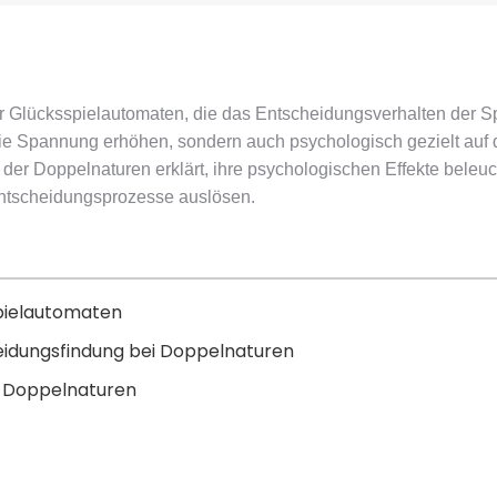
 Glücksspielautomaten, die das Entscheidungsverhalten der S
r die Spannung erhöhen, sondern auch psychologisch gezielt a
 der Doppelnaturen erklärt, ihre psychologischen Effekte bele
 Entscheidungsprozesse auslösen.
spielautomaten
eidungsfindung bei Doppelnaturen
r Doppelnaturen