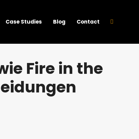
Case Studies
Blog
Contact
Search:
ie Fire in the
cheidungen