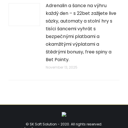
Adrenalin a šance na výhru
každý den – s 22bet zažijete live
sázky, automaty a stolní hry s
tisíci šancemi vyhrát s
bezpečnými platbami a
okamžitými výplatami a
štědrými bonusy, free spiny a
Bet Pointy.
November 13, 2025
© SK Soft Solution - 2020. All rights reserved.