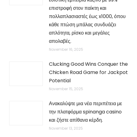
επιστροφή στον παίκτη και
πολλαπλασιαστές έως x1000, όπου
κάθε πτώση μπάλας συνδυάζει
απλότητα, ρίσκο και μεγάλες
απολαβές.
November 16, 2025
Clucking Good Wins Conquer the
Chicken Road Game for Jackpot
Potential
November 15, 2025
Ανακαλύψτε μια νέα περιπέτεια με
την πλατφόρμα spinanga casino
και ζήστε απίθανα κέρδη.
November 13, 2025