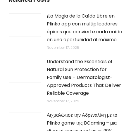
¡La Magia de la Caída Libre en
Plinko app con multiplicadores
épicos que convierte cada caída
en una oportunidad al máximo.
November 17, 2025
Understand the Essentials of
Natural Sun Protection for
Family Use – Dermatologist-
Approved Products That Deliver
Reliable Coverage
November 17, 2025
Αιχμαλώτισε την Αδρεναλίνη με το
Plinko game της BGaming – μια
εθιστική εμπειρία καζίνο με 99%