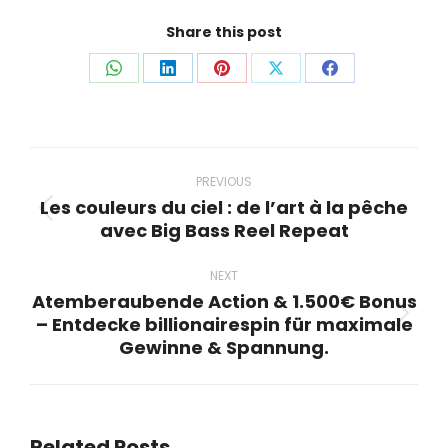
Share this post
Share
Share
Share
Share
Share
on
on
on
on
on
WhatsApp
LinkedIn
Pinterest
X
Facebook
Post
navigation
PREVIOUS
Les couleurs du ciel : de l’art à la pêche
Previous
avec Big Bass Reel Repeat
post:
NEXT
Atemberaubende Action & 1.500€ Bonus
– Entdecke billionairespin für maximale
Next
Gewinne & Spannung.
post:
Related Posts