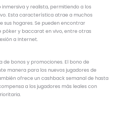
inmersiva y realista, permitiendo a los
ivo. Esta característica atrae a muchos
de sus hogares. Se pueden encontrar
e póker y baccarat en vivo, entre otras
xión a Internet.
ma de bonos y promociones. El bono de
ente manera para los nuevos jugadores de
 también ofrece un cashback semanal de hasta
recompensa a los jugadores más leales con
oritaria.