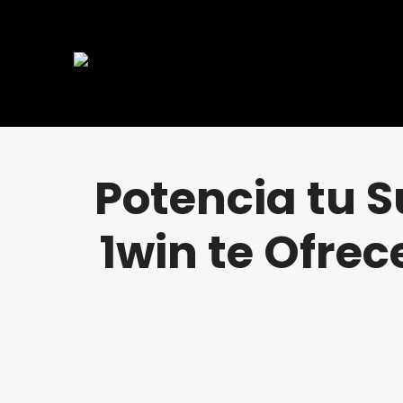
Potencia tu S
1win te Ofrec