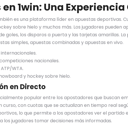
 en 1win: Una Experienci
mbién es una plataforma líder en apuestas deportivas. C
, hockey sobre hielo y muchos más. Los jugadores pueden
de goles, los disparos a puerta y las tarjetas amarillas. 
tas simples, apuestas combinadas y apuestas en vivo.
 internacionales.
 competiciones nacionales.
s ATP/WTA.
nowboard y hockey sobre hielo.
ón en Directo
ecialmente popular entre los apostadores que buscan emo
curso, con cuotas que se actualizan en tiempo real según
tivos, lo que permite a los apostadores ver el partido e
a los jugadores tomar decisiones más informadas.