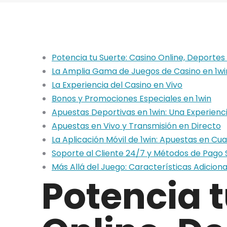
Potencia tu Suerte: Casino Online, Deportes 
La Amplia Gama de Juegos de Casino en 1wi
La Experiencia del Casino en Vivo
Bonos y Promociones Especiales en 1win
Apuestas Deportivas en 1win: Una Experien
Apuestas en Vivo y Transmisión en Directo
La Aplicación Móvil de 1win: Apuestas en Cua
Soporte al Cliente 24/7 y Métodos de Pago
Más Allá del Juego: Características Adiciona
Potencia t