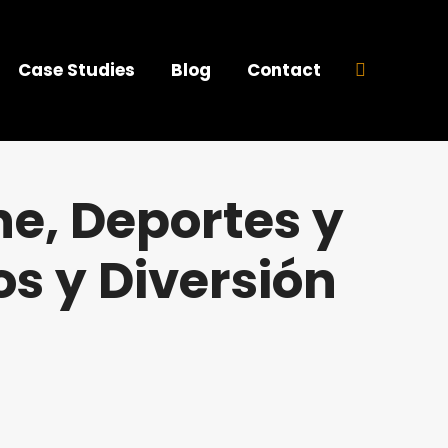
Case Studies
Blog
Contact
Search:
ne, Deportes y
os y Diversión