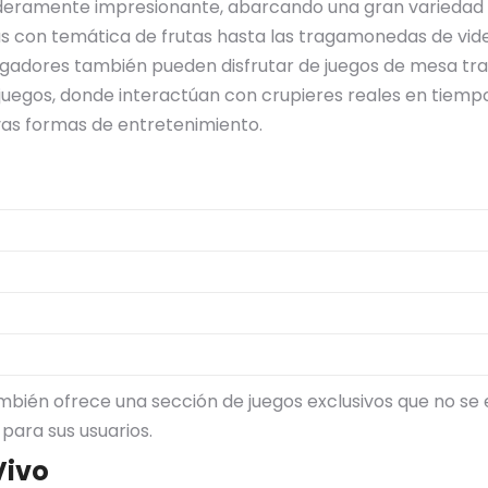
daderamente impresionante, abarcando una gran variedad 
s con temática de frutas hasta las tragamonedas de vi
ugadores también pueden disfrutar de juegos de mesa tradi
juegos, donde interactúan con crupieres reales en tiempo 
vas formas de entretenimiento.
bién ofrece una sección de juegos exclusivos que no se
para sus usuarios.
Vivo