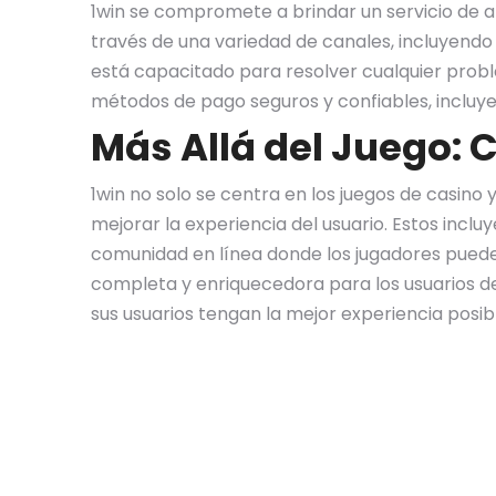
1win se compromete a brindar un servicio de ate
través de una variedad de canales, incluyendo c
está capacitado para resolver cualquier prob
métodos de pago seguros y confiables, incluye
Más Allá del Juego: 
1win no solo se centra en los juegos de casino
mejorar la experiencia del usuario. Estos inclu
comunidad en línea donde los jugadores pueden
completa y enriquecedora para los usuarios d
sus usuarios tengan la mejor experiencia posib