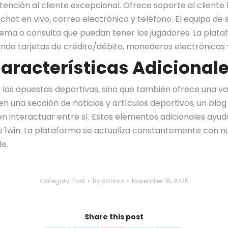
nción al cliente excepcional. Ofrece soporte al cliente la
hat en vivo, correo electrónico y teléfono. El equipo de 
lema o consulta que puedan tener los jugadores. La pla
ndo tarjetas de crédito/débito, monederos electrónicos 
Características Adicionale
 y las apuestas deportivas, sino que también ofrece una v
yen una sección de noticias y artículos deportivos, un blo
 interactuar entre sí. Estos elementos adicionales ayud
e 1win. La plataforma se actualiza constantemente con n
le.
Category:
Post
By
sktrims
November 18, 2025
Share this post