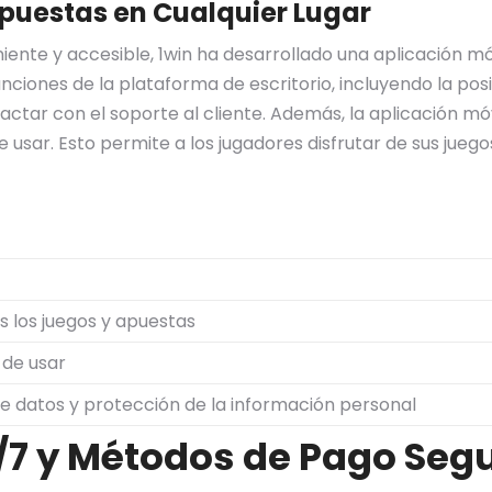
Apuestas en Cualquier Lugar
nte y accesible, 1win ha desarrollado una aplicación móvi
nciones de la plataforma de escritorio, incluyendo la posib
actar con el soporte al cliente. Además, la aplicación m
 de usar. Esto permite a los jugadores disfrutar de sus jueg
 los juegos y apuestas
l de usar
e datos y protección de la información personal
4/7 y Métodos de Pago Seg