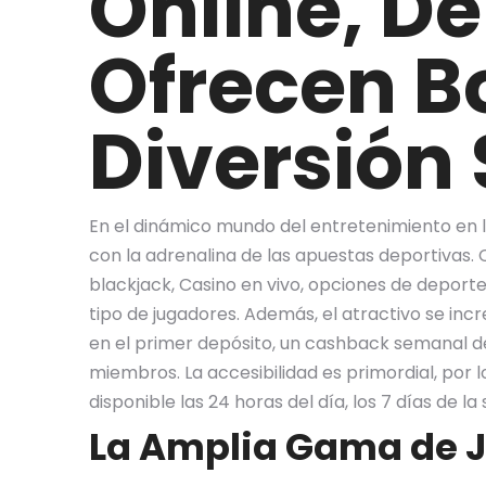
Online, De
Ofrecen B
Diversión 
En el dinámico mundo del entretenimiento en 
con la adrenalina de las apuestas deportivas. 
blackjack, Casino en vivo, opciones de deport
tipo de jugadores. Además, el atractivo se i
en el primer depósito, un cashback semanal de
miembros. La accesibilidad es primordial, por 
disponible las 24 horas del día, los 7 días de l
La Amplia Gama de J