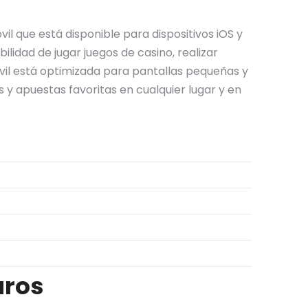
l que está disponible para dispositivos iOS y
ilidad de jugar juegos de casino, realizar
óvil está optimizada para pantallas pequeñas y
os y apuestas favoritas en cualquier lugar y en
uros