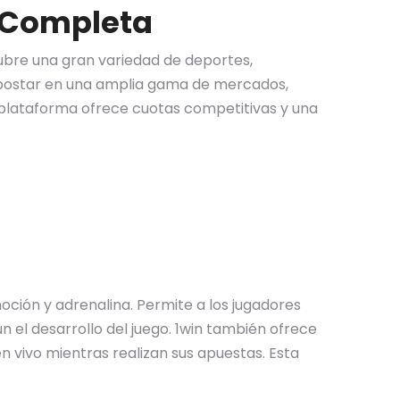
a Completa
ubre una gran variedad de deportes,
 apostar en una amplia gama de mercados,
La plataforma ofrece cuotas competitivas y una
ción y adrenalina. Permite a los jugadores
 el desarrollo del juego. 1win también ofrece
n vivo mientras realizan sus apuestas. Esta