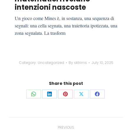
intenzioni nascoste
Un gioco come Mines è, in sostanza, una sequenza di
segnali: una cella segnata, una traiettoria ipotizzata, una
zona segnalata. La trasform
Category:
Uncategorized
By
sktrims
July 10, 2025
Share this post
Share
Share
Share
Share
Share
on
on
on
on
on
WhatsApp
LinkedIn
Pinterest
X
Facebook
Post
navigation
PREVIOUS