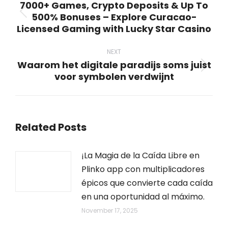
7000+ Games, Crypto Deposits & Up To
500% Bonuses – Explore Curacao-
Previous
Licensed Gaming with Lucky Star Casino
post:
NEXT
Waarom het digitale paradijs soms juist
Next
voor symbolen verdwijnt
post:
Related Posts
¡La Magia de la Caída Libre en
Plinko app con multiplicadores
épicos que convierte cada caída
en una oportunidad al máximo.
November 17, 2025