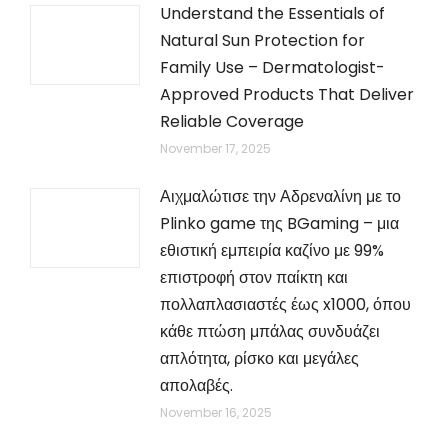
Understand the Essentials of
Natural Sun Protection for
Family Use – Dermatologist-
Approved Products That Deliver
Reliable Coverage
November 17, 2025
Αιχμαλώτισε την Αδρεναλίνη με το
Plinko game της BGaming – μια
εθιστική εμπειρία καζίνο με 99%
επιστροφή στον παίκτη και
πολλαπλασιαστές έως x1000, όπου
κάθε πτώση μπάλας συνδυάζει
απλότητα, ρίσκο και μεγάλες
απολαβές.
November 16, 2025