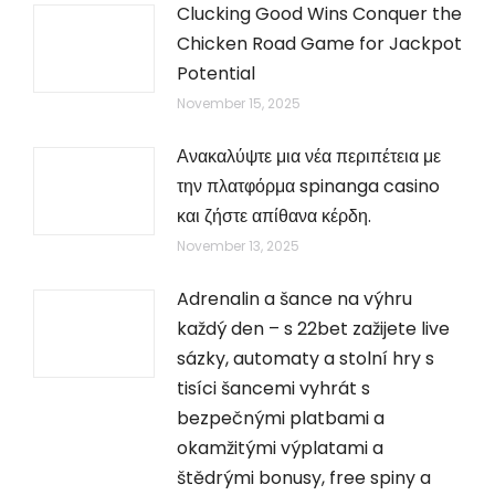
Clucking Good Wins Conquer the
Chicken Road Game for Jackpot
Potential
November 15, 2025
Ανακαλύψτε μια νέα περιπέτεια με
την πλατφόρμα spinanga casino
και ζήστε απίθανα κέρδη.
November 13, 2025
Adrenalin a šance na výhru
každý den – s 22bet zažijete live
sázky, automaty a stolní hry s
tisíci šancemi vyhrát s
bezpečnými platbami a
okamžitými výplatami a
štědrými bonusy, free spiny a