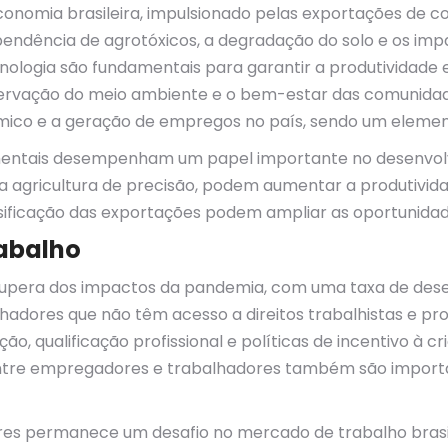
conomia brasileira, impulsionado pelas exportações de c
pendência de agrotóxicos, a degradação do solo e os im
ologia são fundamentais para garantir a produtividade e 
servação do meio ambiente e o bem-estar das comunidade
o e a geração de empregos no país, sendo um elemento 
amentais desempenham um papel importante no desenvolvi
 agricultura de precisão, podem aumentar a produtivida
rsificação das exportações podem ampliar as oportunidade
abalho
ecupera dos impactos da pandemia, com uma taxa de des
hadores que não têm acesso a direitos trabalhistas e pr
, qualificação profissional e políticas de incentivo à c
 entre empregadores e trabalhadores também são import
res permanece um desafio no mercado de trabalho brasile