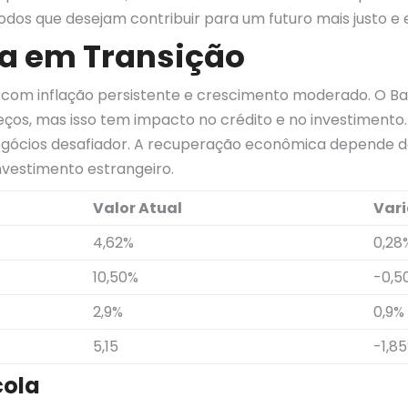
dos que desejam contribuir para um futuro mais justo e e
ra em Transição
s, com inflação persistente e crescimento moderado. O 
ços, mas isso tem impacto no crédito e no investimento. A 
cios desafiador. A recuperação econômica depende da
nvestimento estrangeiro.
Valor Atual
Var
4,62%
0,28
10,50%
-0,5
2,9%
0,9%
5,15
-1,8
cola