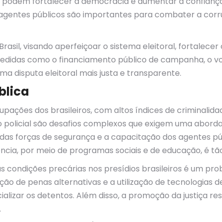
s podem fortalecer a democracia e aumentar a confiança d
 agentes públicos são importantes para combater a corr
sil, visando aperfeiçoar o sistema eleitoral, fortalecer o
edidas como o financiamento público de campanha, o vot
a disputa eleitoral mais justa e transparente.
blica
ações dos brasileiros, com altos índices de criminalida
o policial são desafios complexos que exigem uma aborda
 das forças de segurança e a capacitação dos agentes p
ncia, por meio de programas sociais e de educação, é tã
ondições precárias nos presídios brasileiros é um pro
ação de penas alternativas e a utilização de tecnologias 
cializar os detentos. Além disso, a promoção da justiça r
.