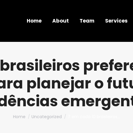
Home
About
Team
Services
 brasileiros pref
ara planejar o fut
dências emergent
You are here:
Home
Uncategorized
7 em cada 10 brasileiros…