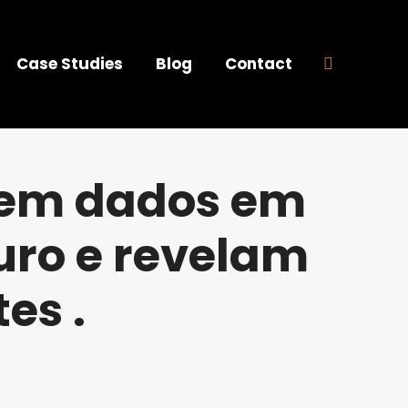
Case Studies
Blog
Contact
Search:
erem dados em
uro e revelam
es .