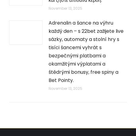
και ζήστε απίθανα κέρδη.
November 13, 2025
Adrenalin a šance na výhru
každý den – s 22bet zažijete live
sázky, automaty a stolní hry s
tisíci šancemi vyhrát s
bezpečnými platbami a
okamžitými výplatami a
štědrými bonusy, free spiny a
Bet Pointy.
November 13, 2025