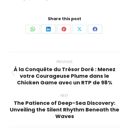
Share this post
Share
Share
Share
Share
Share
on
on
on
on
on
WhatsApp
LinkedIn
Pinterest
X
Facebook
Post
navigation
PREVIOUS
À la Conquête du Trésor Doré : Menez
votre Courageuse Plume dans le
Previous
Chicken Game avec un RTP de 98%
post:
NEXT
The Patience of Deep-Sea Discovery:
Unveiling the Silent Rhythm Beneath the
Next
Waves
post: