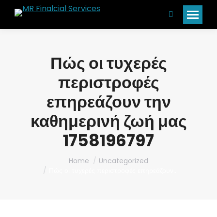
Search:
Πώς οι τυχερές
περιστροφές
επηρεάζουν την
καθημερινή ζωή μας
1758196797
You are here:
Home
Uncategorized
Πώς οι τυχερές περιστροφές επηρεάζουν…