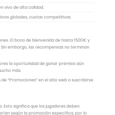
n vivo de alta calidad.
vos globales, cuotas competitivas.
nes. El bono de bienvenida de hasta 1500€ y
o. Sin embargo, las recompensas no terminan
ores la oportunidad de ganar premios aún
 mucho más.
de “Promociones” en el sitio web o suscribirse
 Esto significa que los jugadores deben
arían según la promoción específica, por lo