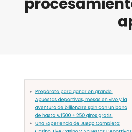
procesamiento
a
Prepárate para ganar en grande:
Apuestas deportivas, mesas en vivo y la
aventura de billionaire spin con un bono
de hasta €1500 + 250 giros gratis.
Una Experiencia de Juego Completa:
Casino, Live Casino y Apuestas Deportivas