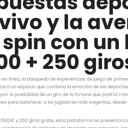
puestas depo
vivo y la av
e spin con un
0 + 250 giros
n línea, la búsqueda de experiencias de juego de primer
taca un espacio que combina la emoción de los deportes, l
or la posibilidad de un giro de la fortuna que podría tr
es para satisfacer a los jugadores más exigentes, desd
1500€ y 250 giros gratis, esta plataforma se presenta co