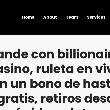
Home
About
Team
Services
ande con billionai
asino, ruleta en v
n un bono de has
gratis, retiros de