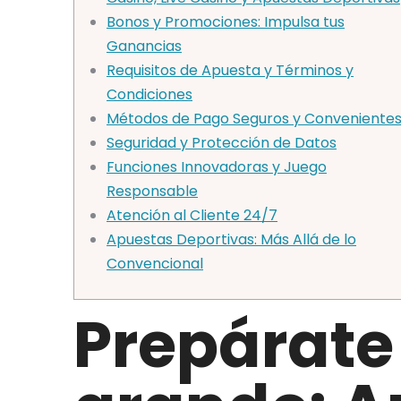
Bonos y Promociones: Impulsa tus
Ganancias
Requisitos de Apuesta y Términos y
Condiciones
Métodos de Pago Seguros y Conveniente
Seguridad y Protección de Datos
Funciones Innovadoras y Juego
Responsable
Atención al Cliente 24/7
Apuestas Deportivas: Más Allá de lo
Convencional
Prepárate