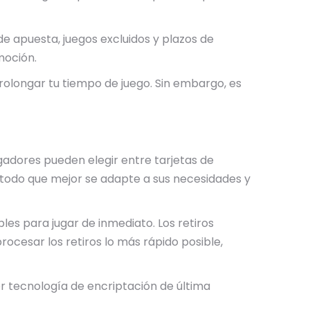
e apuesta, juegos excluidos y plazos de
moción.
olongar tu tiempo de juego. Sin embargo, es
gadores pueden elegir entre tarjetas de
método que mejor se adapte a sus necesidades y
les para jugar de inmediato. Los retiros
cesar los retiros lo más rápido posible,
r tecnología de encriptación de última