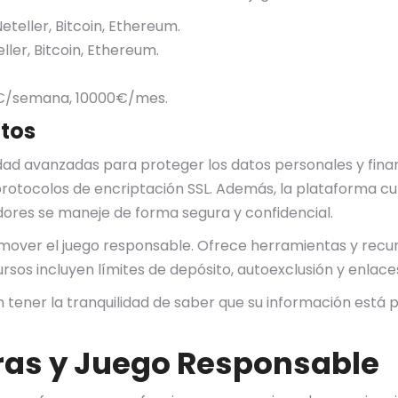
eteller, Bitcoin, Ethereum.
eller, Bitcoin, Ethereum.
00€/semana, 10000€/mes.
atos
 avanzadas para proteger los datos personales y financi
y protocolos de encriptación SSL. Además, la plataforma c
adores se maneje de forma segura y confidencial.
er el juego responsable. Ofrece herramientas y recurso
cursos incluyen límites de depósito, autoexclusión y enlac
n tener la tranquilidad de saber que su información está
ras y Juego Responsable