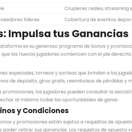
ve
Crupieres reales, streaming e
oveedores líderes
Cobertura de eventos deporti
: Impulsa tus Ganancias
lataforma es su generoso programa de bonos y promocio
a que los nuevos jugadores comiencen con el pie derech
s especiales, torneos y sorteos que brindan a los jugad
nos de depósito, giros gratis, reembolsos de pérdidas y
 promociones, los jugadores pueden consultar la sección 
ovechar al máximo todas las oportunidades de ganar.
inos y Condiciones
onos y promociones están sujetos a requisitos de apuesta.
 poder retirar sus ganancias. Los requisitos de apuesta v