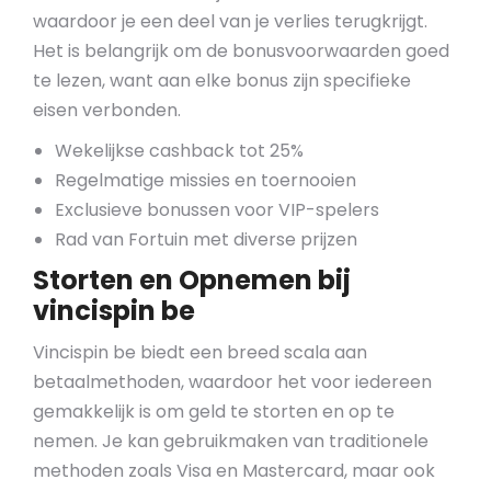
waardoor je een deel van je verlies terugkrijgt.
Het is belangrijk om de bonusvoorwaarden goed
te lezen, want aan elke bonus zijn specifieke
eisen verbonden.
Wekelijkse cashback tot 25%
Regelmatige missies en toernooien
Exclusieve bonussen voor VIP-spelers
Rad van Fortuin met diverse prijzen
Storten en Opnemen bij
vincispin be
Vincispin be biedt een breed scala aan
betaalmethoden, waardoor het voor iedereen
gemakkelijk is om geld te storten en op te
nemen. Je kan gebruikmaken van traditionele
methoden zoals Visa en Mastercard, maar ook