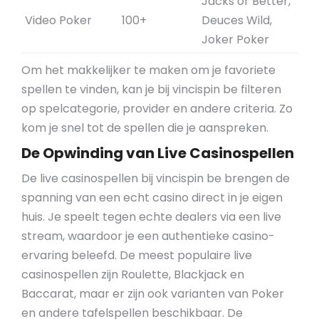
Jacks or Better,
Video Poker
100+
Deuces Wild,
Joker Poker
Om het makkelijker te maken om je favoriete
spellen te vinden, kan je bij vincispin be filteren
op spelcategorie, provider en andere criteria. Zo
kom je snel tot de spellen die je aanspreken.
De Opwinding van Live Casinospellen
De live casinospellen bij vincispin be brengen de
spanning van een echt casino direct in je eigen
huis. Je speelt tegen echte dealers via een live
stream, waardoor je een authentieke casino-
ervaring beleefd. De meest populaire live
casinospellen zijn Roulette, Blackjack en
Baccarat, maar er zijn ook varianten van Poker
en andere tafelspellen beschikbaar. De