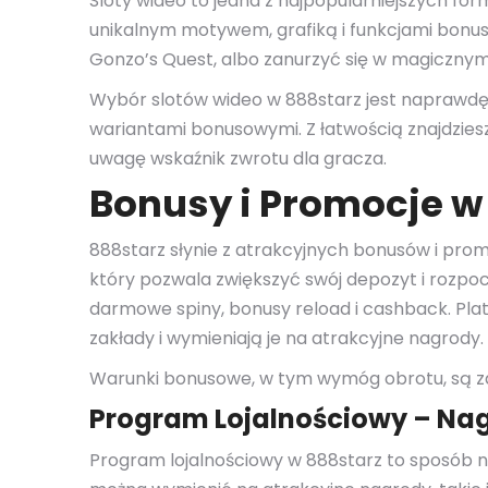
Sloty wideo to jedna z najpopularniejszych form
unikalnym motywem, grafiką i funkcjami bonus
Gonzo’s Quest, albo zanurzyć się w magicznym ś
Wybór slotów wideo w 888starz jest naprawdę im
wariantami bonusowymi. Z łatwością znajdzies
uwagę wskaźnik zwrotu dla gracza.
Bonusy i Promocje w
888starz słynie z atrakcyjnych bonusów i pro
który pozwala zwiększyć swój depozyt i rozpoc
darmowe spiny, bonusy reload i cashback. Pla
zakłady i wymieniają je na atrakcyjne nagrody.
Warunki bonusowe, w tym wymóg obrotu, są za
Program Lojalnościowy – Nag
Program lojalnościowy w 888starz to sposób na