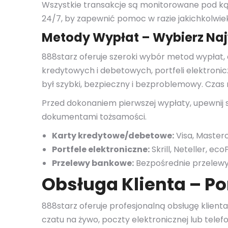
Wszystkie transakcje są monitorowane pod kąt
24/7, by zapewnić pomoc w razie jakichkolwi
Metody Wypłat – Wybierz Na
888starz oferuje szeroki wybór metod wypłat
kredytowych i debetowych, portfeli elektronic
był szybki, bezpieczny i bezproblemowy. Czas r
Przed dokonaniem pierwszej wypłaty, upewnij s
dokumentami tożsamości.
Karty kredytowe/debetowe:
Visa, Master
Portfele elektroniczne:
Skrill, Neteller, ec
Przelewy bankowe:
Bezpośrednie przelewy
Obsługa Klienta – P
888starz oferuje profesjonalną obsługę klient
czatu na żywo, poczty elektronicznej lub telef