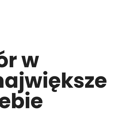
ór w
największe
ebie