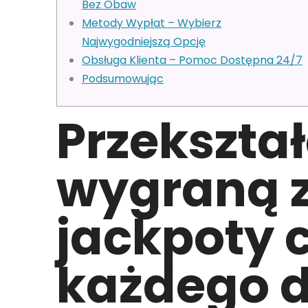
Bez Obaw
Metody Wypłat – Wybierz
Najwygodniejszą Opcję
Obsługa Klienta – Pomoc Dostępna 24/7
Podsumowując
Przekształ
wygraną z
jackpoty 
każdego d