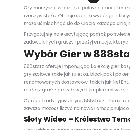
Czy marzysz o wieczorze pełnym emocji i możl
rzeczywistość. Oferuje szeroki wybór gier kas
może uśmiechnąć się do Ciebie każdego dnia, a
Przygotuj się na ekscytującą podróż po świecie
zadowolonych graczy i przeżyj emocje, których
Wybór Gier w 888sta
888starz oferuje imponującą kolekcję gier kas
gry stołowe takie jak ruletka, blackjack i pok
renomowanych dostawców, takich jak NetEnt, M
możesz grać z prawdziwymi krupierami w czas
Oprócz tradycyjnych gier, 888starz oferuje rów
zawsze możesz liczyć na nowe i emocjonujące t
Sloty Wideo – Królestwo Te