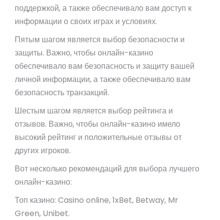
поддержкой, а также обеспечивало вам доступ к
информации о своих играх и условиях.
Пятым шагом является выбор безопасности и
защиты. Важно, чтобы онлайн-казино
обеспечивало вам безопасность и защиту вашей
личной информации, а также обеспечивало вам
безопасность транзакций.
Шестым шагом является выбор рейтинга и
отзывов. Важно, чтобы онлайн-казино имело
высокий рейтинг и положительные отзывы от
других игроков.
Вот несколько рекомендаций для выбора лучшего
онлайн-казино:
Топ казино: Casino online, 1xBet, Betway, Mr
Green, Unibet.