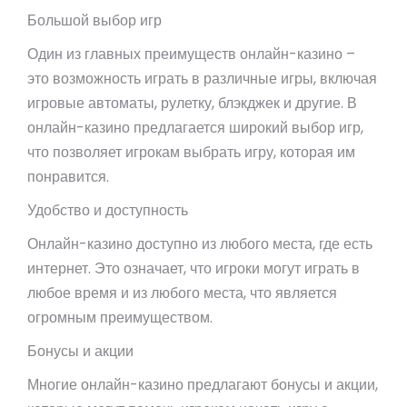
Большой выбор игр
Один из главных преимуществ онлайн-казино –
это возможность играть в различные игры, включая
игровые автоматы, рулетку, блэкджек и другие. В
онлайн-казино предлагается широкий выбор игр,
что позволяет игрокам выбрать игру, которая им
понравится.
Удобство и доступность
Онлайн-казино доступно из любого места, где есть
интернет. Это означает, что игроки могут играть в
любое время и из любого места, что является
огромным преимуществом.
Бонусы и акции
Многие онлайн-казино предлагают бонусы и акции,