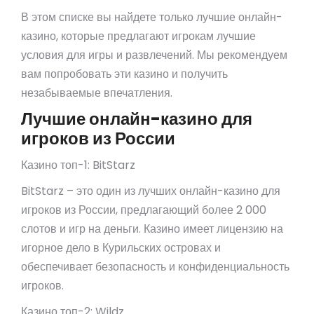
В этом списке вы найдете только лучшие онлайн-
казино, которые предлагают игрокам лучшие
условия для игры и развлечений. Мы рекомендуем
вам попробовать эти казино и получить
незабываемые впечатления.
Лучшие онлайн-казино для
игроков из России
Казино топ-1: BitStarz
BitStarz – это один из лучших онлайн-казино для
игроков из России, предлагающий более 2 000
слотов и игр на деньги. Казино имеет лицензию на
игорное дело в Курильских островах и
обеспечивает безопасность и конфиденциальность
игроков.
Казино топ-2: Wildz