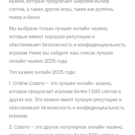
казино, которые предлагают широкий выбор
слотов, а также другие игры, такие как рулетка,
покер и бинго.
Мы выбрали только лучшие онлайн-казино,
которые имеют хорошую репутацию и
обеспечивают безопасность и конфиденциальность
игрокам. Ниже вы найдете наш список лучших
онлайн-казино 2025 года.
Топ казино онлайн 2025 года:
1. Online Casino – это лучшее онлайн-казино,
которое предлагает игрокам более 1 000 слотов и
других игр. Это казино имеет лучшую репутацию и
обеспечивает безопасность и конфиденциальность
игрокам.
2. Casino – это другое популярное онлайн-казино,