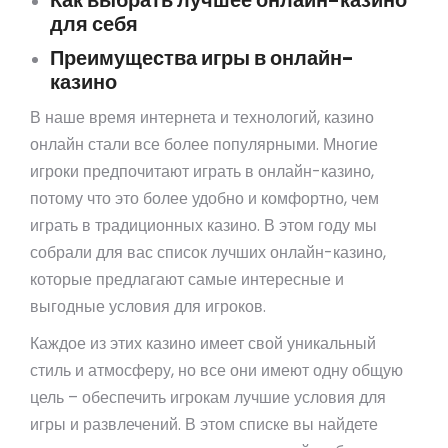
Как выбрать лучшее онлайн-казино
для себя
Преимущества игры в онлайн-
казино
В наше время интернета и технологий, казино
онлайн стали все более популярными. Многие
игроки предпочитают играть в онлайн-казино,
потому что это более удобно и комфортно, чем
играть в традиционных казино. В этом году мы
собрали для вас список лучших онлайн-казино,
которые предлагают самые интересные и
выгодные условия для игроков.
Каждое из этих казино имеет свой уникальный
стиль и атмосферу, но все они имеют одну общую
цель – обеспечить игрокам лучшие условия для
игры и развлечений. В этом списке вы найдете