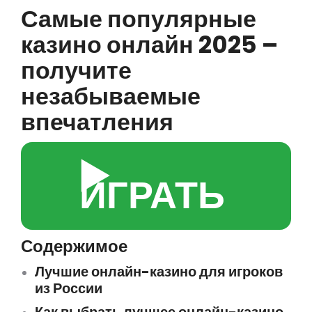
Самые популярные
казино онлайн 2025 –
получите
незабываемые
впечатления
▶️
ИГРАТЬ
Содержимое
Лучшие онлайн-казино для игроков
из России