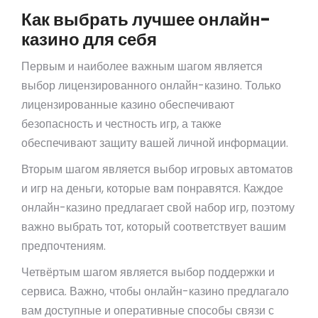
Как выбрать лучшее онлайн-
казино для себя
Первым и наиболее важным шагом является
выбор лицензированного онлайн-казино. Только
лицензированные казино обеспечивают
безопасность и честность игр, а также
обеспечивают защиту вашей личной информации.
Вторым шагом является выбор игровых автоматов
и игр на деньги, которые вам понравятся. Каждое
онлайн-казино предлагает свой набор игр, поэтому
важно выбрать тот, который соответствует вашим
предпочтениям.
Четвёртым шагом является выбор поддержки и
сервиса. Важно, чтобы онлайн-казино предлагало
вам доступные и оперативные способы связи с