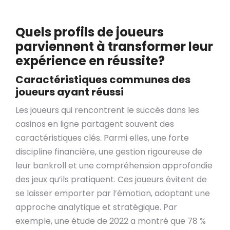
Quels profils de joueurs
parviennent à transformer leur
expérience en réussite?
Caractéristiques communes des
joueurs ayant réussi
Les joueurs qui rencontrent le succès dans les
casinos en ligne partagent souvent des
caractéristiques clés. Parmi elles, une forte
discipline financière, une gestion rigoureuse de
leur bankroll et une compréhension approfondie
des jeux qu’ils pratiquent. Ces joueurs évitent de
se laisser emporter par l’émotion, adoptant une
approche analytique et stratégique. Par
exemple, une étude de 2022 a montré que 78 %