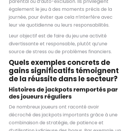
parental ou d’auto-exclusion. Ils privilégient
également le jeu à des moments précis de la
journée, pour éviter que cela n’interfère avec
leur vie quotidienne ou leurs responsabilités.
Leur objectif est de faire du jeu une activité
divertissante et responsable, plutôt qu’une
source de stress ou de problèmes financiers.
Quels exemples concrets de
gains significatifs témoignent
de la réussite dans le secteur?
Histoires de jackpots remportés par
des joueurs réguliers
De nombreux joueurs ont raconté avoir
décroché des jackpots importants grâce à une
combinaison de stratégie, de patience et
d’utilisation judicieuse des bonus. Par exemple, un