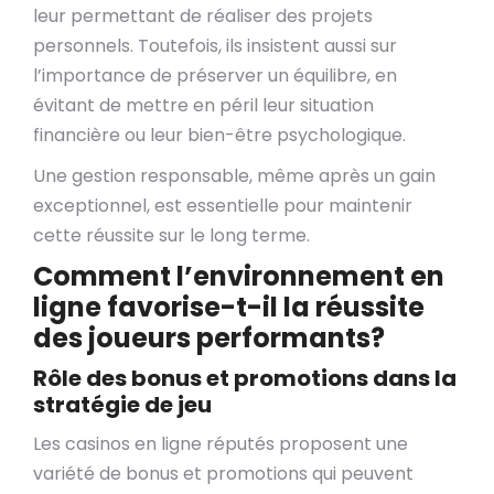
leur permettant de réaliser des projets
personnels. Toutefois, ils insistent aussi sur
l’importance de préserver un équilibre, en
évitant de mettre en péril leur situation
financière ou leur bien-être psychologique.
Une gestion responsable, même après un gain
exceptionnel, est essentielle pour maintenir
cette réussite sur le long terme.
Comment l’environnement en
ligne favorise-t-il la réussite
des joueurs performants?
Rôle des bonus et promotions dans la
stratégie de jeu
Les casinos en ligne réputés proposent une
variété de bonus et promotions qui peuvent