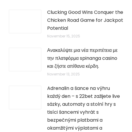
Clucking Good Wins Conquer the
Chicken Road Game for Jackpot
Potential
November 15, 2025
Ανακαλύψτε μια νέα περιπέτεια με
την πλατφόρμα spinanga casino
και ζήστε απίθανα κέρδη.
November 13, 2025
Adrenalin a šance na výhru
každý den – s 22bet zažijete live
sázky, automaty a stolní hry s
tisíci šancemi vyhrát s
bezpečnými platbami a
okamžitými výplatami a