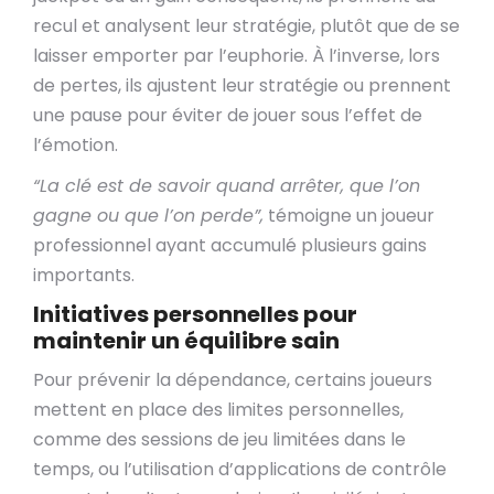
recul et analysent leur stratégie, plutôt que de se
laisser emporter par l’euphorie. À l’inverse, lors
de pertes, ils ajustent leur stratégie ou prennent
une pause pour éviter de jouer sous l’effet de
l’émotion.
“La clé est de savoir quand arrêter, que l’on
gagne ou que l’on perde”,
témoigne un joueur
professionnel ayant accumulé plusieurs gains
importants.
Initiatives personnelles pour
maintenir un équilibre sain
Pour prévenir la dépendance, certains joueurs
mettent en place des limites personnelles,
comme des sessions de jeu limitées dans le
temps, ou l’utilisation d’applications de contrôle