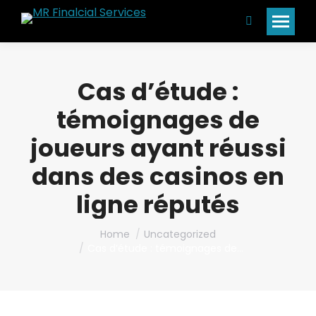
Search:
Cas d’étude :
témoignages de
joueurs ayant réussi
dans des casinos en
ligne réputés
You are here:
Home
Uncategorized
Cas d’étude : témoignages de…