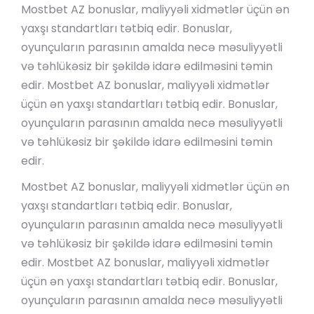
Mostbet AZ bonuslar, maliyyəli xidmətlər üçün ən
yaxşı standartları tətbiq edir. Bonuslar,
oyunçuların parasının amalda necə məsuliyyətli
və təhlükəsiz bir şəkildə idarə edilməsini təmin
edir. Mostbet AZ bonuslar, maliyyəli xidmətlər
üçün ən yaxşı standartları tətbiq edir. Bonuslar,
oyunçuların parasının amalda necə məsuliyyətli
və təhlükəsiz bir şəkildə idarə edilməsini təmin
edir.
Mostbet AZ bonuslar, maliyyəli xidmətlər üçün ən
yaxşı standartları tətbiq edir. Bonuslar,
oyunçuların parasının amalda necə məsuliyyətli
və təhlükəsiz bir şəkildə idarə edilməsini təmin
edir. Mostbet AZ bonuslar, maliyyəli xidmətlər
üçün ən yaxşı standartları tətbiq edir. Bonuslar,
oyunçuların parasının amalda necə məsuliyyətli