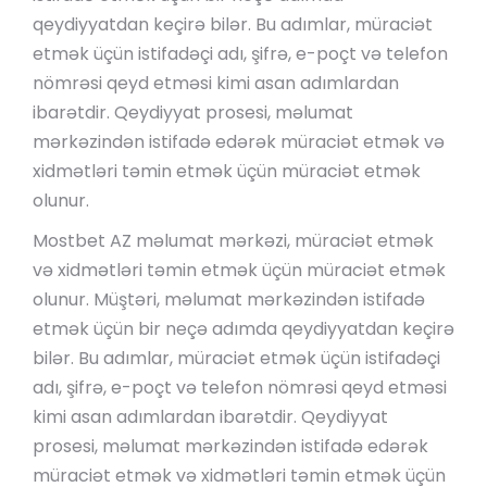
qeydiyyatdan keçirə bilər. Bu adımlar, müraciət
etmək üçün istifadəçi adı, şifrə, e-poçt və telefon
nömrəsi qeyd etməsi kimi asan adımlardan
ibarətdir. Qeydiyyat prosesi, məlumat
mərkəzindən istifadə edərək müraciət etmək və
xidmətləri təmin etmək üçün müraciət etmək
olunur.
Mostbet AZ məlumat mərkəzi, müraciət etmək
və xidmətləri təmin etmək üçün müraciət etmək
olunur. Müştəri, məlumat mərkəzindən istifadə
etmək üçün bir neçə adımda qeydiyyatdan keçirə
bilər. Bu adımlar, müraciət etmək üçün istifadəçi
adı, şifrə, e-poçt və telefon nömrəsi qeyd etməsi
kimi asan adımlardan ibarətdir. Qeydiyyat
prosesi, məlumat mərkəzindən istifadə edərək
müraciət etmək və xidmətləri təmin etmək üçün