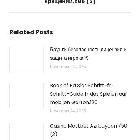
вращений.586 (2)
post:
Related Posts
Баунти безопасность лицензия и
защита игрока.19
November 24, 2025
Book of Ra Slot Schritt-fr-
Schritt-Guide fr das Spielen auf
mobilen Gerten.126
November 24, 2025
Casino Mostbet Azrbaycan.750
(2)