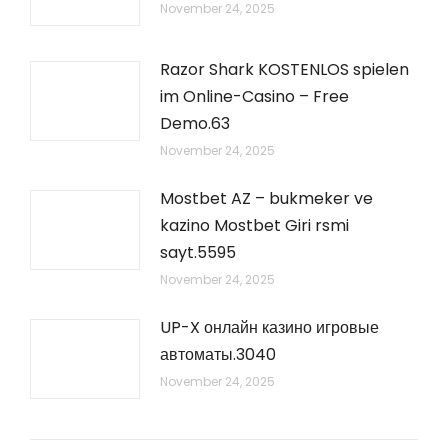
November 24, 2025
Razor Shark KOSTENLOS spielen
im Online-Casino – Free
Demo.63
November 24, 2025
Mostbet AZ – bukmeker ve
kazino Mostbet Giri rsmi
sayt.5595
November 24, 2025
UP-X онлайн казино игровые
автоматы.3040
November 24, 2025