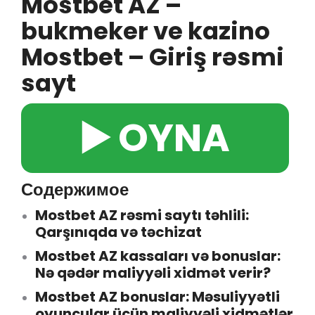
Mostbet AZ –
bukmeker ve kazino
Mostbet – Giriş rəsmi
sayt
▶️ OYNA
Содержимое
Mostbet AZ rəsmi saytı təhlili:
Qarşınıqda və təchizat
Mostbet AZ kassaları və bonuslar:
Nə qədər maliyyəli xidmət verir?
Mostbet AZ bonuslar: Məsuliyyətli
oyunçular üçün maliyyəli xidmətlər