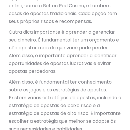
online, como a Bet on Red Casino, e também
casas de apostas tradicionais. Cada opção tem
seus próprios riscos e recompensas.
Outra dica importante é aprender a gerenciar
seu dinheiro. É fundamental ter um orçamento e
não apostar mais do que você pode perder.
Além disso, é importante aprender a identificar
oportunidades de apostas lucrativas e evitar
apostas perdedoras.
Além disso, é fundamental ter conhecimento
sobre os jogos e as estratégias de apostas.
Existem várias estratégias de apostas, incluindo a
estratégia de apostas de baixo risco e a
estratégia de apostas de alto risco. É importante
escolher a estratégia que melhor se adapte às
suas necessidades e habilidades.