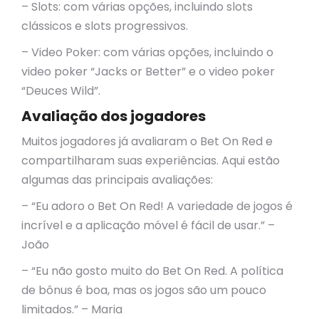
– Slots: com várias opções, incluindo slots
clássicos e slots progressivos.
– Video Poker: com várias opções, incluindo o
video poker “Jacks or Better” e o video poker
“Deuces Wild”.
Avaliação dos jogadores
Muitos jogadores já avaliaram o Bet On Red e
compartilharam suas experiências. Aqui estão
algumas das principais avaliações:
– “Eu adoro o Bet On Red! A variedade de jogos é
incrível e a aplicação móvel é fácil de usar.” –
João
– “Eu não gosto muito do Bet On Red. A política
de bônus é boa, mas os jogos são um pouco
limitados.” – Maria