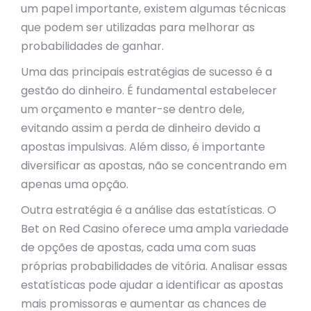
um papel importante, existem algumas técnicas
que podem ser utilizadas para melhorar as
probabilidades de ganhar.
Uma das principais estratégias de sucesso é a
gestão do dinheiro. É fundamental estabelecer
um orçamento e manter-se dentro dele,
evitando assim a perda de dinheiro devido a
apostas impulsivas. Além disso, é importante
diversificar as apostas, não se concentrando em
apenas uma opção.
Outra estratégia é a análise das estatísticas. O
Bet on Red Casino oferece uma ampla variedade
de opções de apostas, cada uma com suas
próprias probabilidades de vitória. Analisar essas
estatísticas pode ajudar a identificar as apostas
mais promissoras e aumentar as chances de