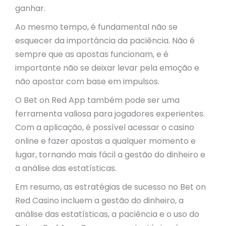
ganhar.
Ao mesmo tempo, é fundamental não se
esquecer da importância da paciência. Não é
sempre que as apostas funcionam, e é
importante não se deixar levar pela emoção e
não apostar com base em impulsos.
O Bet on Red App também pode ser uma
ferramenta valiosa para jogadores experientes.
Com a aplicação, é possível acessar o casino
online e fazer apostas a qualquer momento e
lugar, tornando mais fácil a gestão do dinheiro e
a análise das estatísticas.
Em resumo, as estratégias de sucesso no Bet on
Red Casino incluem a gestão do dinheiro, a
análise das estatísticas, a paciência e o uso do