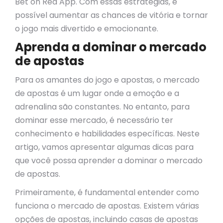
Bet on Red App. Com essas estratégias, é
possível aumentar as chances de vitória e tornar
o jogo mais divertido e emocionante.
Aprenda a dominar o mercado
de apostas
Para os amantes do jogo e apostas, o mercado
de apostas é um lugar onde a emoção e a
adrenalina são constantes. No entanto, para
dominar esse mercado, é necessário ter
conhecimento e habilidades específicas. Neste
artigo, vamos apresentar algumas dicas para
que você possa aprender a dominar o mercado
de apostas.
Primeiramente, é fundamental entender como
funciona o mercado de apostas. Existem várias
opções de apostas, incluindo casas de apostas