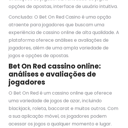
opções de apostas, interface de usuário intuitiva.
Conclusão: O Bet On Red Casino é uma opção
atraente para jogadores que buscam uma
experiência de cassino online de alta qualidade. A
plataforma oferece análises e avaliações de
jogadores, além de uma ampla variedade de
jogos e opções de apostas.
Bet On Red cassino online:
análises e avaliações de
jogadores
O Bet On Red é um cassino online que oferece
uma variedade de jogos de azar, incluindo
blackjack, roleta, baccarat e muitos outros. Com
a sua aplicação móvel, os jogadores podem
acessar os jogos a qualquer momento e lugar.