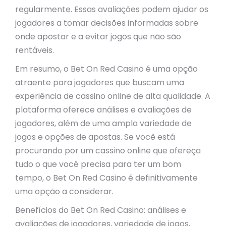
regularmente. Essas avaliações podem ajudar os
jogadores a tomar decisões informadas sobre
onde apostar e a evitar jogos que não são
rentáveis.
Em resumo, o Bet On Red Casino é uma opção
atraente para jogadores que buscam uma
experiência de cassino online de alta qualidade. A
plataforma oferece análises e avaliações de
jogadores, além de uma ampla variedade de
jogos e opções de apostas. Se você está
procurando por um cassino online que ofereça
tudo o que você precisa para ter um bom
tempo, o Bet On Red Casino é definitivamente
uma opção a considerar.
Benefícios do Bet On Red Casino: análises e
avaliações de jogadores, variedade de jogos,