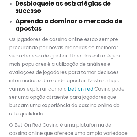
Desbloqueie as estratégias de
sucesso
Aprenda a dominar o mercado de
apostas
Os jogadores de cassino online estão sempre
procurando por novas maneiras de melhorar
suas chances de ganhar. Uma das estratégias
mais populares é a utilização de análises e
avaliações de jogadores para tomar decisões
informadas sobre onde apostar. Neste artigo,
vamos explorar como o
bet on red
Casino pode
ser uma opção atraente para jogadores que
buscam uma experiência de cassino online de
alta qualidade.
O Bet On Red Casino é uma plataforma de
cassino online que oferece uma ampla variedade