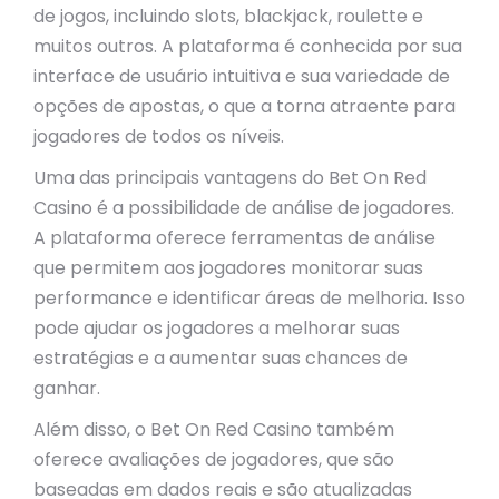
de jogos, incluindo slots, blackjack, roulette e
muitos outros. A plataforma é conhecida por sua
interface de usuário intuitiva e sua variedade de
opções de apostas, o que a torna atraente para
jogadores de todos os níveis.
Uma das principais vantagens do Bet On Red
Casino é a possibilidade de análise de jogadores.
A plataforma oferece ferramentas de análise
que permitem aos jogadores monitorar suas
performance e identificar áreas de melhoria. Isso
pode ajudar os jogadores a melhorar suas
estratégias e a aumentar suas chances de
ganhar.
Além disso, o Bet On Red Casino também
oferece avaliações de jogadores, que são
baseadas em dados reais e são atualizadas