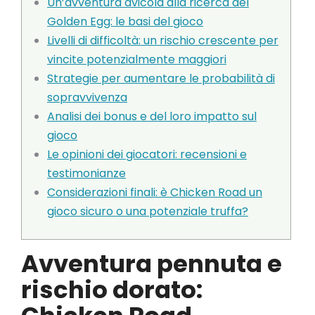
Un’avventura avicola alla ricerca del
Golden Egg: le basi del gioco
Livelli di difficoltà: un rischio crescente per
vincite potenzialmente maggiori
Strategie per aumentare le probabilità di
sopravvivenza
Analisi dei bonus e del loro impatto sul
gioco
Le opinioni dei giocatori: recensioni e
testimonianze
Considerazioni finali: è Chicken Road un
gioco sicuro o una potenziale truffa?
Avventura pennuta e
rischio dorato: