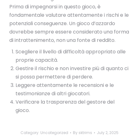
Prima di impegnarsi in questo gioco, è
fondamentale valutare attentamente i rischi e le
potenziali conseguenze. Un gioco d’azzardo
dovrebbe sempre essere considerato una forma
di intrattenimento, non una fonte di reddito.
Scegliere il livello di difficoltà appropriato alle
proprie capacità.
Gestire il rischio e non investire più di quanto ci
si possa permettere di perdere.
Leggere attentamente le recensioni e le
testimonianze di altri giocatori.
Verificare la trasparenza del gestore del
gioco.
Category:
Uncategorized
By
sktrims
July 2, 2025