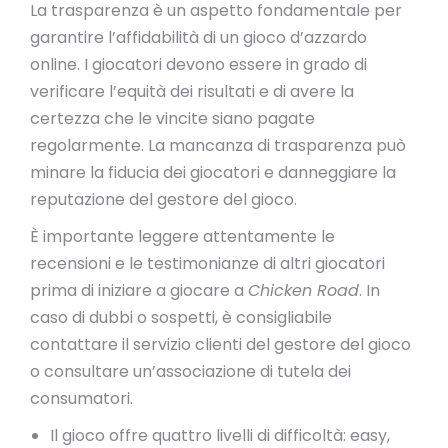
La trasparenza è un aspetto fondamentale per
garantire l’affidabilità di un gioco d’azzardo
online. I giocatori devono essere in grado di
verificare l’equità dei risultati e di avere la
certezza che le vincite siano pagate
regolarmente. La mancanza di trasparenza può
minare la fiducia dei giocatori e danneggiare la
reputazione del gestore del gioco.
È importante leggere attentamente le
recensioni e le testimonianze di altri giocatori
prima di iniziare a giocare a
Chicken Road
. In
caso di dubbi o sospetti, è consigliabile
contattare il servizio clienti del gestore del gioco
o consultare un’associazione di tutela dei
consumatori.
Il gioco offre quattro livelli di difficoltà: easy,