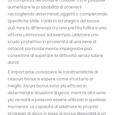
La comparsa dei bonus è casuale, ma è possibile
aumentare le probabilità di ottenerli
raccogliendo determinati oggetti o completando
specifiche sfide. L’utilizzo strategico dei bonus
può fare la differenza tra una partita fallita e una
vittoria clamorosa. Ad esempio, utilizzare uno
scudo protettivo in prossimità di una serie di
ostacoli particolarmente impegnativi può
consentire di superare la difficoltà senza subire
danni.
È importante conoscere le caratteristiche di
ciascun bonus e sapere come sfruttarlo al
meglio. Alcuni bonus sono più efficaci in
determinate situazioni di gioco, mentre altri sono
più versatili e possono essere utilizzati in qualsiasi
momento. La capacità di adattare la propria
strategia di gioco in base ai bonus disponibili è un