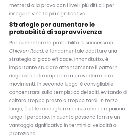
mettersi alla prova con i livelli più difficili per
inseguire vincite più significative.
Strategie per aumentare le
probabilità di sopravvivenza
Per aumentare le probabilità di successo in
Chicken Road
, è fondamentale adottare una
strategia di gioco efficace. Innanzitutto, è
importante studiare attentamente il pattern
degli ostacoli e imparare a prevedere i loro
movimenti. In secondo luogo, è consigliabile
concentrarsi sulla tempistica dei salti, evitando di
saltare troppo presto o troppo tardi. In terzo
luogo, è utile raccogliere i bonus che compaiono
lungo il percorso, in quanto possono fornire un
vantaggio significativo in termini di velocità o
protezione.