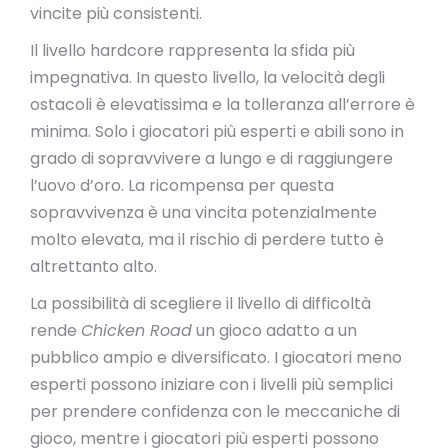
vincite più consistenti.
Il livello hardcore rappresenta la sfida più
impegnativa. In questo livello, la velocità degli
ostacoli è elevatissima e la tolleranza all’errore è
minima. Solo i giocatori più esperti e abili sono in
grado di sopravvivere a lungo e di raggiungere
l’uovo d’oro. La ricompensa per questa
sopravvivenza è una vincita potenzialmente
molto elevata, ma il rischio di perdere tutto è
altrettanto alto.
La possibilità di scegliere il livello di difficoltà
rende
Chicken Road
un gioco adatto a un
pubblico ampio e diversificato. I giocatori meno
esperti possono iniziare con i livelli più semplici
per prendere confidenza con le meccaniche di
gioco, mentre i giocatori più esperti possono