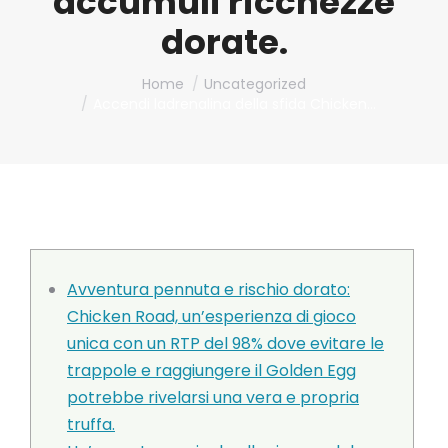
accumuli ricchezze
dorate.
You are here:
Home
Uncategorized
Accendi ladrenalina della sfida Chicken…
Avventura pennuta e rischio dorato:
Chicken Road, un’esperienza di gioco
unica con un RTP del 98% dove evitare le
trappole e raggiungere il Golden Egg
potrebbe rivelarsi una vera e propria
truffa.