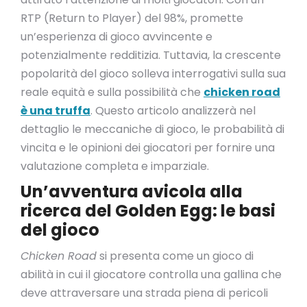
RTP (Return to Player) del 98%, promette
un’esperienza di gioco avvincente e
potenzialmente redditizia. Tuttavia, la crescente
popolarità del gioco solleva interrogativi sulla sua
reale equità e sulla possibilità che
chicken road
è una truffa
. Questo articolo analizzerà nel
dettaglio le meccaniche di gioco, le probabilità di
vincita e le opinioni dei giocatori per fornire una
valutazione completa e imparziale.
Un’avventura avicola alla
ricerca del Golden Egg: le basi
del gioco
Chicken Road
si presenta come un gioco di
abilità in cui il giocatore controlla una gallina che
deve attraversare una strada piena di pericoli