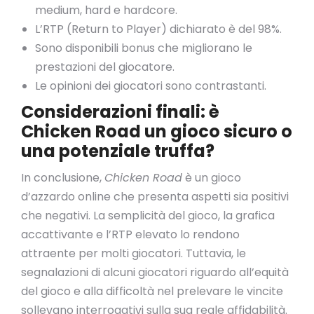
medium, hard e hardcore.
L’RTP (Return to Player) dichiarato è del 98%.
Sono disponibili bonus che migliorano le
prestazioni del giocatore.
Le opinioni dei giocatori sono contrastanti.
Considerazioni finali: è
Chicken Road un gioco sicuro o
una potenziale truffa?
In conclusione,
Chicken Road
è un gioco
d’azzardo online che presenta aspetti sia positivi
che negativi. La semplicità del gioco, la grafica
accattivante e l’RTP elevato lo rendono
attraente per molti giocatori. Tuttavia, le
segnalazioni di alcuni giocatori riguardo all’equità
del gioco e alla difficoltà nel prelevare le vincite
sollevano interrogativi sulla sua reale affidabilità.