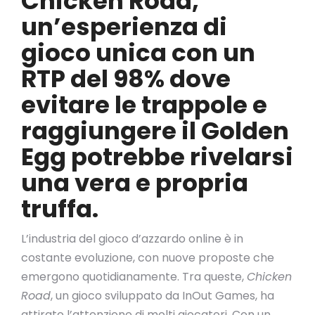
Chicken Road,
un’esperienza di
gioco unica con un
RTP del 98% dove
evitare le trappole e
raggiungere il Golden
Egg potrebbe rivelarsi
una vera e propria
truffa.
L’industria del gioco d’azzardo online è in
costante evoluzione, con nuove proposte che
emergono quotidianamente. Tra queste,
Chicken
Road
, un gioco sviluppato da InOut Games, ha
attirato l’attenzione di molti giocatori. Con un