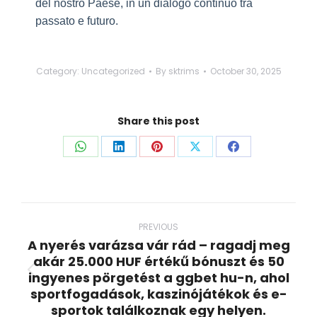
del nostro Paese, in un dialogo continuo tra
passato e futuro.
Category:
Uncategorized
By
sktrims
October 30, 2025
Share this post
Share
Share
Share
Share
Share
on
on
on
on
on
WhatsApp
LinkedIn
Pinterest
X
Facebook
Post
navigation
PREVIOUS
A nyerés varázsa vár rád – ragadj meg
akár 25.000 HUF értékű bónuszt és 50
ingyenes pörgetést a ggbet hu-n, ahol
Previous
sportfogadások, kaszinójátékok és e-
post:
sportok találkoznak egy helyen.