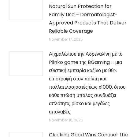
Natural Sun Protection for
Family Use – Dermatologist-
Approved Products That Deliver
Reliable Coverage
November 17, 2025
Αιχμαλώτισε την Αδρεναλίνη με το
Plinko game της BGaming – μια
εθιστική εμπειρία καζίνο με 99%
επιστροφή στον παίκτη και
πολλαπλασιαστές έως x1000, όπου
κάθε πτώση μπάλας συνδυάζει
απλότητα, ρίσκο και μεγάλες
απολαβές.
November 16, 2025
Clucking Good Wins Conquer the