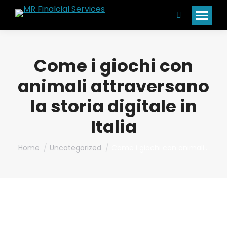
Search:
Come i giochi con
animali attraversano
la storia digitale in
Italia
You are here:
Home
Uncategorized
Come i giochi con animali…