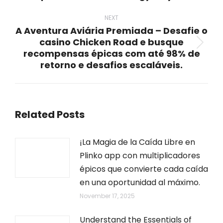
NEXT
A Aventura Aviária Premiada – Desafie o
casino Chicken Road e busque
Next
recompensas épicas com até 98% de
post:
retorno e desafios escaláveis.
Related Posts
¡La Magia de la Caída Libre en
Plinko app con multiplicadores
épicos que convierte cada caída
en una oportunidad al máximo.
November 17, 2025
Understand the Essentials of