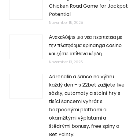
Chicken Road Game for Jackpot
Potential
November 15, 2025
Ανακαλύψτε μια νέα περιπέτεια με
την πλατφόρμα spinanga casino
και ζήστε απίθανα κέρδη.
November 13, 2025
Adrenalin a šance na výhru
každý den – s 22bet zažijete live
sázky, automaty a stolní hry s
tisíci šancemi vyhrát s
bezpečnými platbami a
okamžitými výplatami a
štědrými bonusy, free spiny a
Bet Pointy.