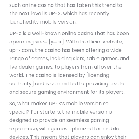
such online casino that has taken this trend to
the next level is UP-X, which has recently
launched its mobile version.
UP-X is a well-known online casino that has been
operating since [year]. With its official website,
up-x.com, the casino has been offering a wide
range of games, including slots, table games, and
live dealer games, to players from all over the
world. The casino is licensed by [licensing
authority] and is committed to providing a safe
and secure gaming environment for its players.
So, what makes UP-X’s mobile version so
special? For starters, the mobile version is
designed to provide an seamless gaming
experience, with games optimized for mobile
devices. This means that players can enjoy their