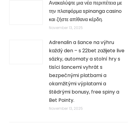
Ανακαλύψτε μια νέα περιπέτεια με
την πλατφόρμα spinanga casino
και ζήστε απίθανα κέρδη.
November 13, 2025
Adrenalin a šance na výhru
každý den – s 22bet zažijete live
sázky, automaty a stolní hry s
tisíci šancemi vyhrát s
bezpečnými platbami a
okamžitými výplatami a
štědrými bonusy, free spiny a
Bet Pointy.
November 13, 2025