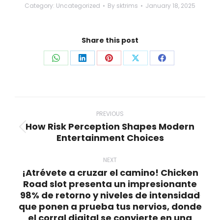
Category:
Uncategorized
By
sktrims
January 18, 2025
Share this post
Share
Share
Share
Share
Share
on
on
on
on
on
WhatsApp
LinkedIn
Pinterest
X
Facebook
Post
navigation
PREVIOUS
How Risk Perception Shapes Modern
Previous
Entertainment Choices
post:
NEXT
¡Atrévete a cruzar el camino! Chicken
Road slot presenta un impresionante
98% de retorno y niveles de intensidad
Next
que ponen a prueba tus nervios, donde
post:
el corral digital se convierte en una