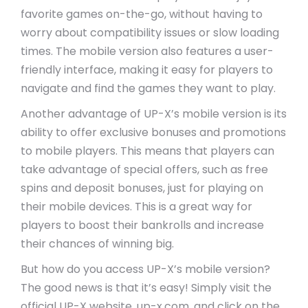
favorite games on-the-go, without having to
worry about compatibility issues or slow loading
times. The mobile version also features a user-
friendly interface, making it easy for players to
navigate and find the games they want to play.
Another advantage of UP-X’s mobile version is its
ability to offer exclusive bonuses and promotions
to mobile players. This means that players can
take advantage of special offers, such as free
spins and deposit bonuses, just for playing on
their mobile devices. This is a great way for
players to boost their bankrolls and increase
their chances of winning big.
But how do you access UP-X’s mobile version?
The good news is that it’s easy! Simply visit the
official UP-X website, up-x.com, and click on the