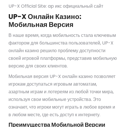
UP-X Official Site: ap икс официальный сайт
UP-X Онлайн Казино:
Мобильная Версия
В наше время, когда мобильность стала ключевым
фактором для большинства пользователей, UP-X
онлайн казино решило проблему доступности
своей игровой платформы, представив мобильную
версию для своих клиентов.
Мобильная версия UP-X онлайн казино позволяет
игрокам доступаться игровым автоматам,
азартным играм и лотереям из любой точки мира,
используя свои мобильные устройства. Это
означает, что игроки могут играть в любое время и
в любом месте, где есть доступ к интернету.
Преимущества Мобильной Версии