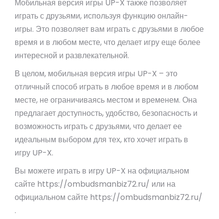
Мобильная версия игры UP-X также позволяет
играть с друзьями, используя функцию онлайн-
игры. Это позволяет вам играть с друзьями в любое
время и в любом месте, что делает игру еще более
интересной и развлекательной.
В целом, мобильная версия игры UP-X – это
отличный способ играть в любое время и в любом
месте, не ограничиваясь местом и временем. Она
предлагает доступность, удобство, безопасность и
возможность играть с друзьями, что делает ее
идеальным выбором для тех, кто хочет играть в
игру UP-X.
Вы можете играть в игру UP-X на официальном
сайте https://ombudsmanbiz72.ru/ или на
официальном сайте https://ombudsmanbiz72.ru/
.