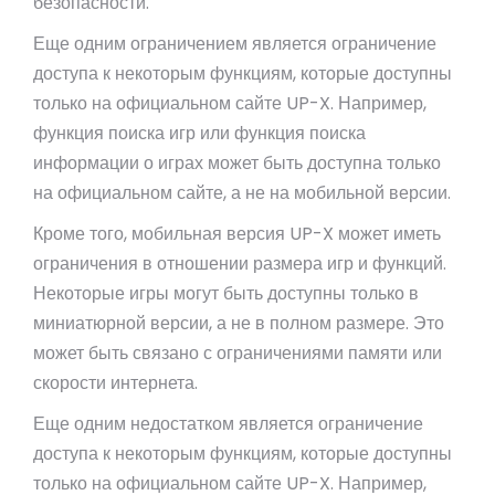
безопасности.
Еще одним ограничением является ограничение
доступа к некоторым функциям, которые доступны
только на официальном сайте UP-X. Например,
функция поиска игр или функция поиска
информации о играх может быть доступна только
на официальном сайте, а не на мобильной версии.
Кроме того, мобильная версия UP-X может иметь
ограничения в отношении размера игр и функций.
Некоторые игры могут быть доступны только в
миниатюрной версии, а не в полном размере. Это
может быть связано с ограничениями памяти или
скорости интернета.
Еще одним недостатком является ограничение
доступа к некоторым функциям, которые доступны
только на официальном сайте UP-X. Например,