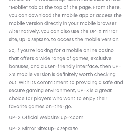
“Mobile” tab at the top of the page. From there,
you can download the mobile app or access the
mobile version directly in your mobile browser.
Alternatively, you can also use the UP-X mirror
site, up-x зеркало, to access the mobile version.
So, if you’re looking for a mobile online casino
that offers a wide range of games, exclusive
bonuses, and a user-friendly interface, then UP-
X’s mobile version is definitely worth checking
out. With its commitment to providing a safe and
secure gaming environment, UP-X is a great
choice for players who want to enjoy their
favorite games on-the-go.
UP-X Official Website: up-x.com
UP-X Mirror Site: up-x зеркало