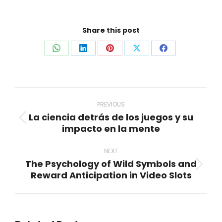
Share this post
Share
Share
Share
Share
Share
on
on
on
on
on
WhatsApp
LinkedIn
Pinterest
X
Facebook
Post
navigation
PREVIOUS
La ciencia detrás de los juegos y su
Previous
impacto en la mente
post:
NEXT
The Psychology of Wild Symbols and
Next
Reward Anticipation in Video Slots
post: