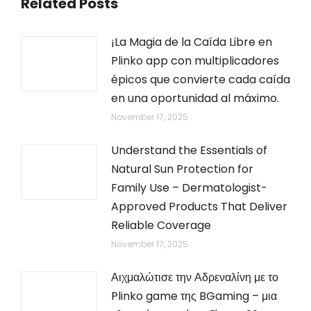
Related Posts
¡La Magia de la Caída Libre en
Plinko app con multiplicadores
épicos que convierte cada caída
en una oportunidad al máximo.
November 17, 2025
Understand the Essentials of
Natural Sun Protection for
Family Use – Dermatologist-
Approved Products That Deliver
Reliable Coverage
November 17, 2025
Αιχμαλώτισε την Αδρεναλίνη με το
Plinko game της BGaming – μια