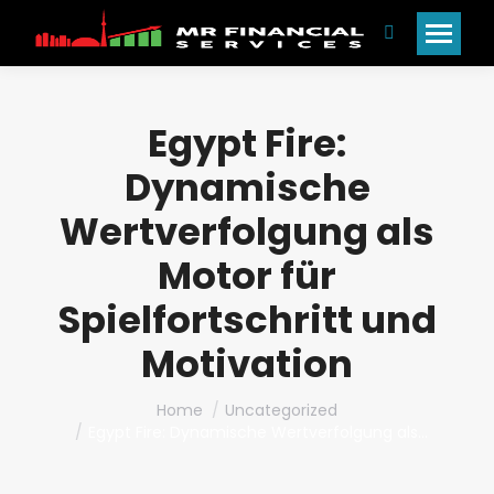
Search:
Egypt Fire:
Dynamische
Wertverfolgung als
Motor für
Spielfortschritt und
Motivation
You are here:
Home
Uncategorized
Egypt Fire: Dynamische Wertverfolgung als…