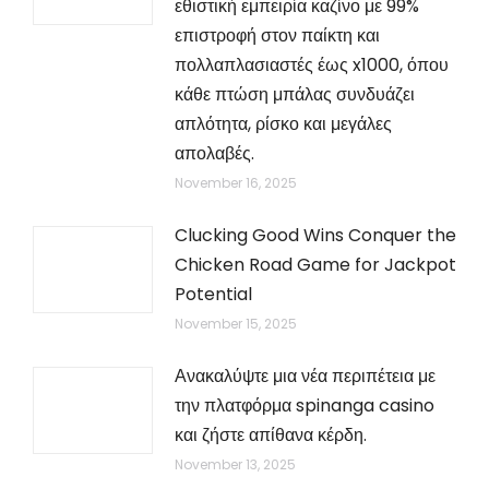
εθιστική εμπειρία καζίνο με 99%
επιστροφή στον παίκτη και
πολλαπλασιαστές έως x1000, όπου
κάθε πτώση μπάλας συνδυάζει
απλότητα, ρίσκο και μεγάλες
απολαβές.
November 16, 2025
Clucking Good Wins Conquer the
Chicken Road Game for Jackpot
Potential
November 15, 2025
Ανακαλύψτε μια νέα περιπέτεια με
την πλατφόρμα spinanga casino
και ζήστε απίθανα κέρδη.
November 13, 2025