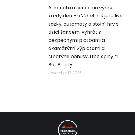
Adrenalin a šance na výhru
každý den – s 22bet zažijete live
sázky, automaty a stolní hry s
tisíci šancemi vyhrát s
bezpečnými platbami a
okamžitými výplatami a
štědrými bonusy, free spiny a
Bet Pointy.
November 13, 2025