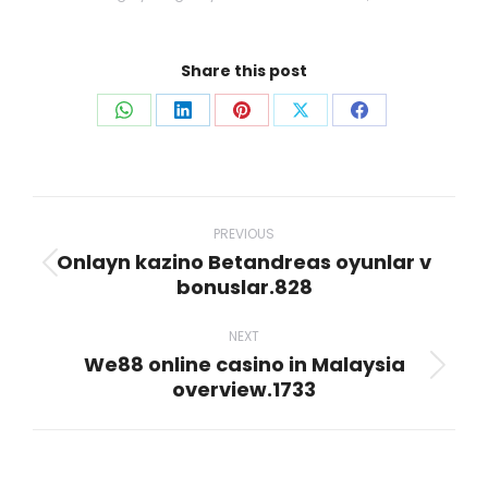
Share this post
Share
Share
Share
Share
Share
on
on
on
on
on
WhatsApp
LinkedIn
Pinterest
X
Facebook
Post
navigation
PREVIOUS
Onlayn kazino Betandreas oyunlar v
Previous
bonuslar.828
post:
NEXT
We88 online casino in Malaysia
Next
overview.1733
post: