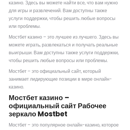
казино. Здесь вы можете найти все, что вам нужно
для игры и развлечений. Вам доступны также
услуги поддержки, чтобы решить любые вопросы
или проблемы.
Мостбет казино – это лучшее из лучшего. Здесь вы
можете играть, развлекаться и получать реальные
выигрыши. Вам доступны также услуги поддержки,
чтобы решить любые вопросы или проблемы.
Мостбет – это официальный сайт, который
занимает лидирующие позиции в мире онлайн-
казино.
Мостбет казино –
официальный сайт Рабочее
зеркало Mostbet
Мостбет – это популярное онлайн-казино, которое