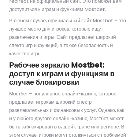
redirect на официальный сайт. Это поможет вам
доступиться к играм и функциям Mostbet.
В любом случае, официальный сайт Mostbet – это
лучшее место для игроков, которые ищут
развлечения и игры. Сайт предлагает широкий
спектр игр и функций, а также безопасность и
качество игры.
Рабочее зеркало Mostbet:
доступ к играм и функциям в
случае блокировки
Мостбет – популярное онлайн-казино, которое
предлагает игрокам широкий спектр
развлекательных и финансовых услуг. Однако, как
и у любого другого онлайн-казино, Мостбет может
быть заблокирован в вашей стране или регионе. В
этом случае, игроки могут столкнуться с проблемой