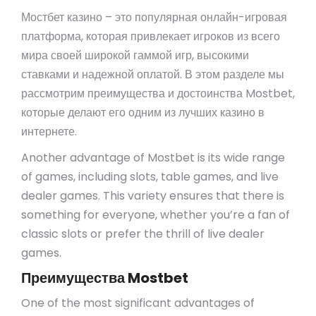
Мостбет казино – это популярная онлайн-игровая
платформа, которая привлекает игроков из всего
мира своей широкой гаммой игр, высокими
ставками и надежной оплатой. В этом разделе мы
рассмотрим преимущества и достоинства Mostbet,
которые делают его одним из лучших казино в
интернете.
Another advantage of Mostbet is its wide range
of games, including slots, table games, and live
dealer games. This variety ensures that there is
something for everyone, whether you’re a fan of
classic slots or prefer the thrill of live dealer
games.
Преимущества Mostbet
One of the most significant advantages of