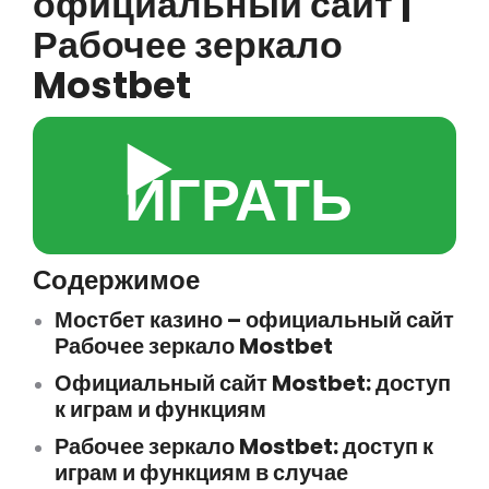
официальный сайт |
Рабочее зеркало
Mostbet
▶️
ИГРАТЬ
Содержимое
Мостбет казино – официальный сайт
Рабочее зеркало Mostbet
Официальный сайт Mostbet: доступ
к играм и функциям
Рабочее зеркало Mostbet: доступ к
играм и функциям в случае