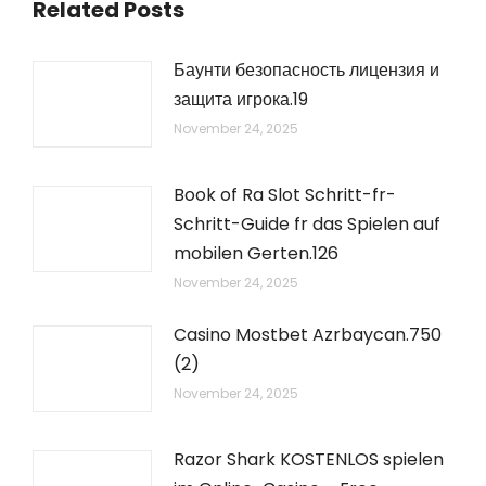
Related Posts
Баунти безопасность лицензия и
защита игрока.19
November 24, 2025
Book of Ra Slot Schritt-fr-
Schritt-Guide fr das Spielen auf
mobilen Gerten.126
November 24, 2025
Casino Mostbet Azrbaycan.750
(2)
November 24, 2025
Razor Shark KOSTENLOS spielen