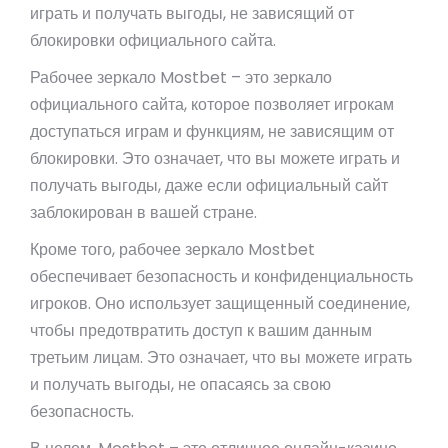
играть и получать выгоды, не зависящий от
блокировки официального сайта.
Рабочее зеркало Mostbet – это зеркало
официального сайта, которое позволяет игрокам
доступаться играм и функциям, не зависящим от
блокировки. Это означает, что вы можете играть и
получать выгоды, даже если официальный сайт
заблокирован в вашей стране.
Кроме того, рабочее зеркало Mostbet
обеспечивает безопасность и конфиденциальность
игроков. Оно использует защищенный соединение,
чтобы предотвратить доступ к вашим данным
третьим лицам. Это означает, что вы можете играть
и получать выгоды, не опасаясь за свою
безопасность.