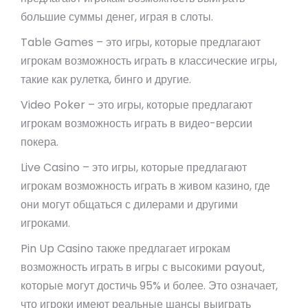
большие суммы денег, играя в слоты.
Table Games – это игры, которые предлагают
игрокам возможность играть в классические игры,
такие как рулетка, бинго и другие.
Video Poker – это игры, которые предлагают
игрокам возможность играть в видео-версии
покера.
Live Casino – это игры, которые предлагают
игрокам возможность играть в живом казино, где
они могут общаться с дилерами и другими
игроками.
Pin Up Casino также предлагает игрокам
возможность играть в игры с высокими payout,
которые могут достичь 95% и более. Это означает,
что игроки имеют реальные шансы выиграть