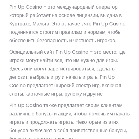
Pin Up Casino – это международный оператор,
который работает на основе лицензии, выдана в
Куртрахе, Мальта. Это означает, что Pin Up Casino
подчиняется строгим правилам и нормам, чтобы
обеспечить безопасность и честность игроков.
Официальный сайт Pin Up Casino – это место, где
игроки могут найти все, что им нужно для игры.
Здесь они могут зарегистрироваться, сделать
депозит, выбрать игру и начать играть. Pin Up
Casino предлагает широкий спектр игр, включая
слоты, карточные игры, рулетку и другие.
Pin Up Casino также предлагает своим клиентам
различные бонусы и акции, чтобы помочь им начать
играть и продолжать играть. Некоторые из этих
бонусов включают в себя приветственные бонусы,
бонусы за депозит и другие.