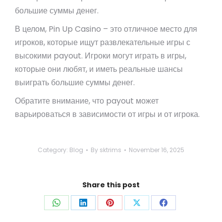
большие суммы денег.
В целом, Pin Up Casino – это отличное место для
игроков, которые ищут развлекательные игры с
высокими payout. Игроки могут играть в игры,
которые они любят, и иметь реальные шансы
выиграть большие суммы денег.
Обратите внимание, что payout может
варьироваться в зависимости от игры и от игрока.
Category:
Blog
By
sktrims
November 16, 2025
Share this post
Share
Share
Share
Share
Share