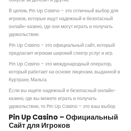
В целом, Pin Up Casino – это отличный выбор для
игроков, которые ищут надежный и безопасный
онлайн-казино, где они могут играть и получать
удовольствие.
Pin Up Casino – это официальный сайт, который
предлагает игрокам широкий спектр услуг и игр.
Pin Up Casino – это международный оператор,
который работает на основе лицензии, выданной в
Куртрахе, Мальта.
Если вы ищете надежный и безопасный онлайн-
казино, где вы можете играть и получать
удовольствие, то Pin Up Casino – это ваш выбор.
Pin Up Casino – Официальный
Сайт для Игроков