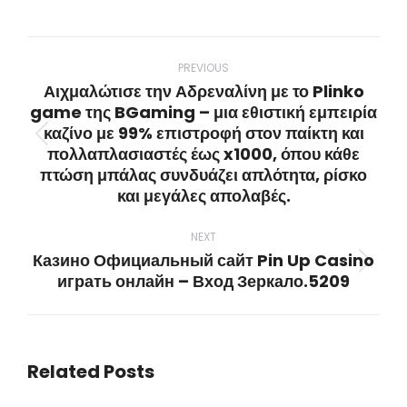
on
on
on
on
on
WhatsApp
LinkedIn
Pinterest
X
Facebook
Post
navigation
PREVIOUS
Αιχμαλώτισε την Αδρεναλίνη με το Plinko
game της BGaming – μια εθιστική εμπειρία
καζίνο με 99% επιστροφή στον παίκτη και
Previous
πολλαπλασιαστές έως x1000, όπου κάθε
post:
πτώση μπάλας συνδυάζει απλότητα, ρίσκο
και μεγάλες απολαβές.
NEXT
Казино Официальный сайт Pin Up Casino
Next
играть онлайн – Вход Зеркало.5209
post:
Related Posts