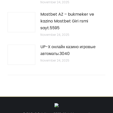
November 24, 2025
Mostbet AZ – bukmeker ve
kazino Mostbet Giri rsmi
sayt.5595
November 24, 2025
UP-X онлайн казино игровые
автоматы.3040
November 24, 2025