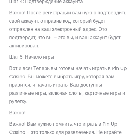
Шаг 4: Подтверждение аккаунта
Важно! После регистрации вам нужно подтвердить
свой аккаунт, отправив код, который будет
отправлен на ваш электронный адрес. Это
подтвердит, что вы – это вы, и ваш аккаунт будет
активирован.
Шаг 5: Начало игры
Вот и все! Теперь вы готовы начать играть в Pin Up
Casino. Вы можете выбрать игру, которая вам
нравится, и начать играть. Вам доступны
различные игры, включая слоты, карточные игры и
рулетку.
Важно!
Важно! Вам нужно помнить, что играть в Pin Up
Casino – это только для развлечения. Не играйте